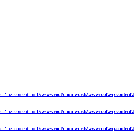
d '‘the_content’' in
D:\wwwroot\cnuniwords\wwwroot\wp-content\the
d '‘the_content’' in
D:\wwwroot\cnuniwords\wwwroot\wp-content\the
d '‘the_content’' in
D:\wwwroot\cnuniwords\wwwroot\wp-content\the