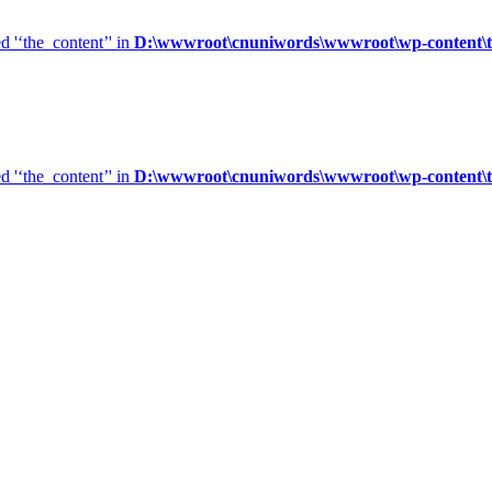
d '‘the_content’' in
D:\wwwroot\cnuniwords\wwwroot\wp-content\the
d '‘the_content’' in
D:\wwwroot\cnuniwords\wwwroot\wp-content\the