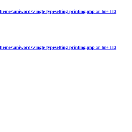
mes\uniwords\single-typesetting-printing.php
on line
113
mes\uniwords\single-typesetting-printing.php
on line
113