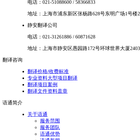
电话：
021-51088600
/
58366833
地址：
上海市
浦东新区
张杨路628号东明广场1号楼2
静安翻译公司
电话：
021-31261886
/
60871628
地址：
上海市
静安区
愚园路172号环球世界大厦2403
翻译
咨询
翻译价格/收费标准
专业资料大型项目翻译
翻译项目案例
翻译文件资料盖章
语通
简介
关于语通
服务范围
服务团队
语通优势