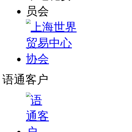
语通
客户