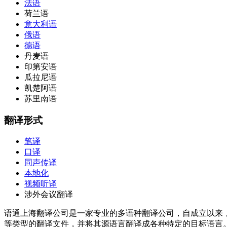
法语
荷兰语
意大利语
俄语
德语
丹麦语
印第安语
瓜拉尼语
凯楚阿语
苏里南语
翻译形式
笔译
口译
同声传译
本地化
视频听译
涉外会议翻译
语通上海翻译公司是一家专业的多语种翻译公司，自成立以来
等类型的翻译文件，并将其源语言翻译成各种特定的目标语言。