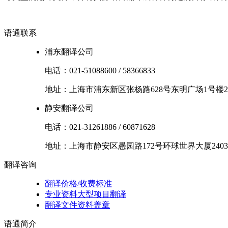
语通
联系
浦东翻译公司
电话：
021-51088600
/
58366833
地址：
上海市
浦东新区
张杨路628号东明广场1号楼2
静安翻译公司
电话：
021-31261886
/
60871628
地址：
上海市
静安区
愚园路172号环球世界大厦2403
翻译
咨询
翻译价格/收费标准
专业资料大型项目翻译
翻译文件资料盖章
语通
简介