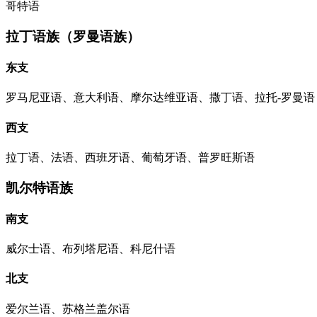
哥特语
拉丁语族（罗曼语族）
东支
罗马尼亚语、意大利语、摩尔达维亚语、撒丁语、拉托-罗曼语
西支
拉丁语、法语、西班牙语、葡萄牙语、普罗旺斯语
凯尔特语族
南支
威尔士语、布列塔尼语、科尼什语
北支
爱尔兰语、苏格兰盖尔语