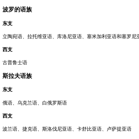
波罗的语族
东支
立陶宛语、拉托维亚语、库洛尼亚语、塞米加利亚语和塞罗尼
西支
古普鲁士语
斯拉夫语族
东支
俄语、乌克兰语、白俄罗斯语
西支
波兰语、捷克语、斯洛伐尼亚语、卡舒比亚语、卢萨提亚语