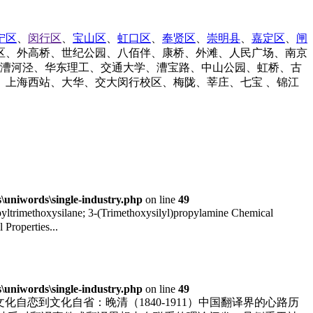
宁区
、
闵行区
、
宝山区
、
虹口区
、
奉贤区
、
崇明县
、
嘉定区
、
闸
区、外高桥、世纪公园、八佰伴、康桥、外滩、人民广场、南京
/漕河泾、华东理工、交通大学、漕宝路、中山公园、虹桥、古
上海西站、大华、交大闵行校区、梅陇、莘庄、七宝 、锦江
uniwords\single-industry.php
on line
49
imethoxysilane; 3-(Trimethoxysilyl)propylamine Chemical
roperties...
uniwords\single-industry.php
on line
49
恋到文化自省：晚清（1840-1911）中国翻译界的心路历