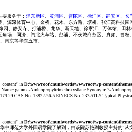
主要服务于：
浦东新区
、
黄浦区
、
普陀区
、
徐汇区
、
静安区
、
长
泾、源深体育中心、金桥、花木、东方路、塘桥、张江高科技园
豫园、静安寺、打浦桥、龙华、新天地、徐家汇、万体馆、田林
五角场、同济、闸北火车站、彭浦、不夜城商务区、真如、曹杨、
锡、南京等华东五市。
e_content’' in
D:\wwwroot\cnuniwords\wwwroot\wp-content\themes\
me: gamma-Aminopropyltrimethoxysilane Synonym: 3-Aminopropyltr
179.29 CAS No. 13822-56-5 EINECS No. 237-511-5 Typical Physical P
e_content’' in
D:\wwwroot\cnuniwords\wwwroot\wp-content\themes\
华中师范大学外国语学院了解到，由该院苏艳副教授主持的“从文化自