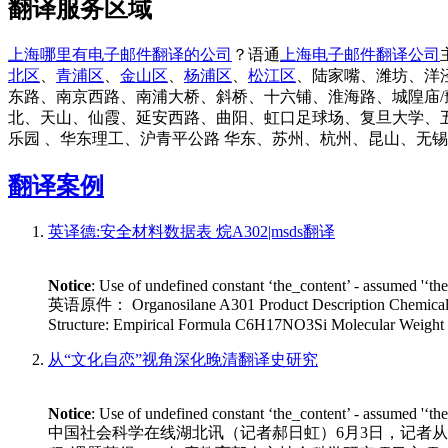
翻译服务区域
上海哪里有电子邮件翻译的公司
？语通
上海电子邮件翻译公司
北区
、
青浦区
、
金山区
、
杨浦区
、
松江区
、陆家嘴、潍坊、洋
东路、南京西路、南浦大桥、斜桥、十六铺、淮海路、城隍庙/
北、天山、仙霞、延安西路、曲阳、虹口足球场、复旦大学、
乐园 、华东理工、沪青平公路 华东、苏州、杭州、昆山、无
翻译案例
英译德:安全材料数据表 烷A302|msds翻译
Notice
: Use of undefined constant ‘the_content’ - assumed '‘th
英语原件： Organosilane A301 Product Description Chemical Na
Structure: Empirical Formula C6H17NO3Si Molecular Weight 
从“文化自恋”视角深化晚清翻译史研究
Notice
: Use of undefined constant ‘the_content’ - assumed '‘th
中国社会科学在线湖北讯（记者郝日虹）6月3日，记者从