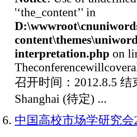
'‘the_content’' in
D:\wwwroot\cnuniword
content\themes\uniwords
interpretation.php
on l
Theconferencewillcoverall
召开时间：2012.8.5 结
Shanghai (待定) ...
中国高校市场学研究会2