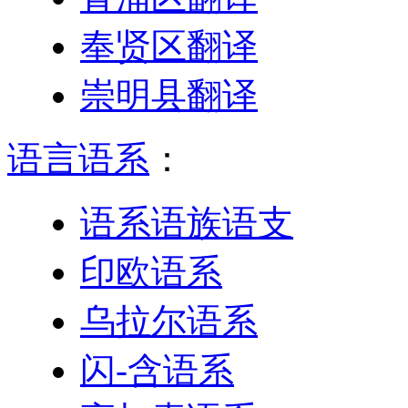
奉贤区翻译
崇明县翻译
语言语系
：
语系语族语支
印欧语系
乌拉尔语系
闪-含语系