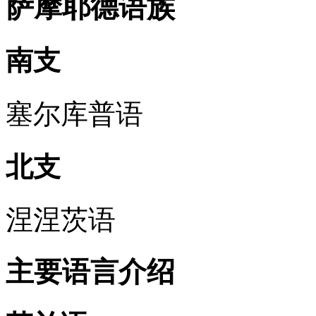
萨摩耶德语族
南支
塞尔库普语
北支
涅涅茨语
主要语言介绍