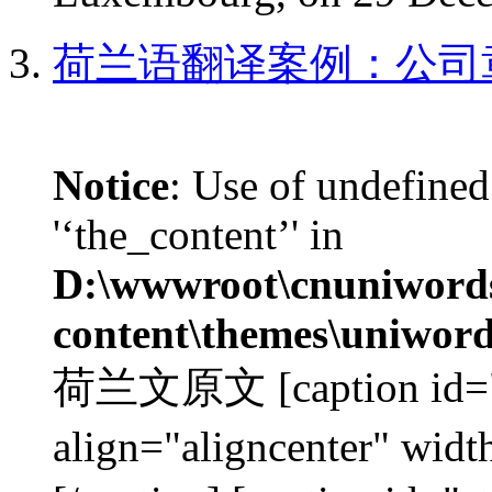
荷兰语翻译案例：公司
Notice
: Use of undefined
'‘the_content’' in
D:\wwwroot\cnuniword
content\themes\uniword
荷兰文原文 [caption id="a
align="aligncenter"