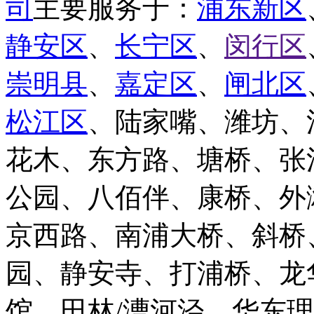
司
主要服务于：
浦东新区
静安区
、
长宁区
、
闵行区
崇明县
、
嘉定区
、
闸北区
松江区
、陆家嘴、潍坊、
花木、东方路、塘桥、张
公园、八佰伴、康桥、外
京西路、南浦大桥、斜桥
园、静安寺、打浦桥、龙
馆、田林/漕河泾、华东