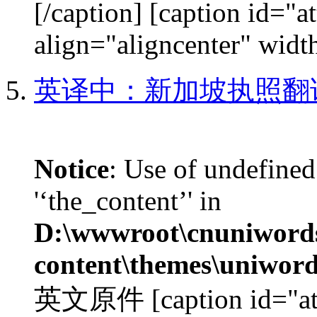
[/caption] [caption id="
align="aligncenter" width
英译中：新加坡执照翻
Notice
: Use of undefined
'‘the_content’' in
D:\wwwroot\cnuniword
content\themes\uniword
英文原件 [caption id="at