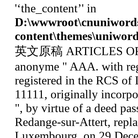
'‘the_content’' in
D:\wwwroot\cnuniword
content\themes\uniword
英文原稿 ARTICLES OF AS
anonyme " AAA. with reg
registered in the RCS o
11111, originally incorp
", by virtue of a deed p
Redange-sur-Attert, repl
Luxembourg, on 29 Decem