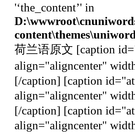
'‘the_content’' in
D:\wwwroot\cnuniword
content\themes\uniword
荷兰语原文 [caption id="a
align="aligncenter"
[/caption] [caption id="
align="aligncenter"
[/caption] [caption id="
align="aligncenter"