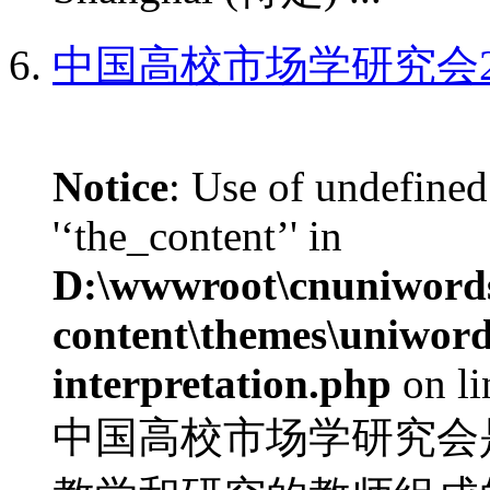
中国高校市场学研究会2
Notice
: Use of undefined
'‘the_content’' in
D:\wwwroot\cnuniword
content\themes\uniwords
interpretation.php
on l
中国高校市场学研究会