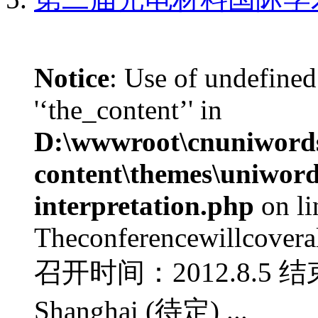
Notice
: Use of undefined
'‘the_content’' in
D:\wwwroot\cnuniword
content\themes\uniwords
interpretation.php
on l
Theconferencewillcoverall
召开时间：2012.8.5 结
Shanghai (待定) ...