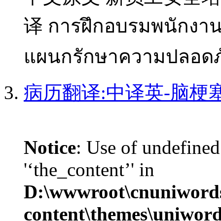
译 การฝึกอบรมพนักงาน
แผนกรักษาความปลอดภั
病历翻译:中译英-脑梗
Notice
: Use of undefined
'‘the_content’' in
D:\wwwroot\cnuniword
content\themes\uniword