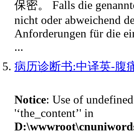
保密。 Falls die genannt
nicht oder abweichend de
Anforderungen für die e
...
病历诊断书:中译英-腹
Notice
: Use of undefined
'‘the_content’' in
D:\wwwroot\cnuniword