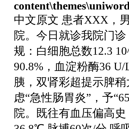
content\themes\uniword
中文原文 患者XXX，
院。今日就诊我院门诊，测血
规：白细胞总数12.3 1
90.8%，血淀粉酶36 
胰，双肾彩超提示脾稍
虑“急性肠胃炎”，予“6
院。既往有血压偏高史
36.8℃ 脉搏60次/分 呼