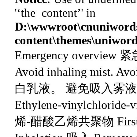
'‘the_content’' in
D:\wwwroot\cnuniword
content\themes\uniword
Emergency overview 紧
Avoid inhaling mist. Avo
白乳液。 避免吸入雾
Ethylene-vinylchloride
烯-醋酸乙烯共聚物 First a