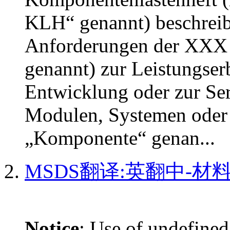
KLH“ genannt) beschreib
Anforderungen der XXX 
genannt) zur Leistungse
Entwicklung oder zur Ser
Modulen, Systemen oder
„Komponente“ genan...
MSDS翻译:英翻中-材
Notice
: Use of undefined