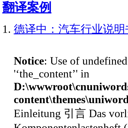
翻译案例
德译中：汽车行业说明
Notice
: Use of undefined
'‘the_content’' in
D:\wwwroot\cnuniword
content\themes\uniword
Einleitung 引言 Das vorl
Komponentenlastenheft (