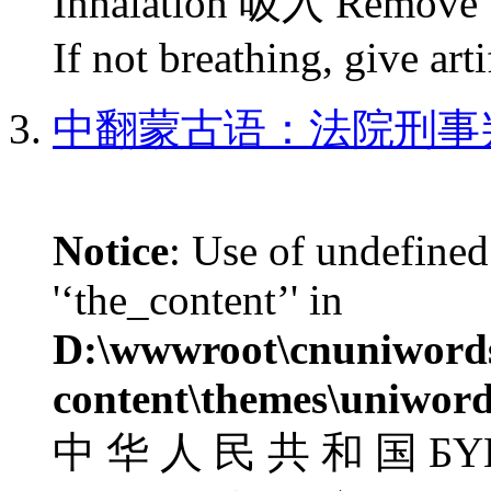
Inhalation 吸入 Remove to 
If not breathing, give artif
中翻蒙古语：法院刑事
Notice
: Use of undefined
'‘the_content’' in
D:\wwwroot\cnuniword
content\themes\uniword
中 华 人 民 共 和 国 БҮ