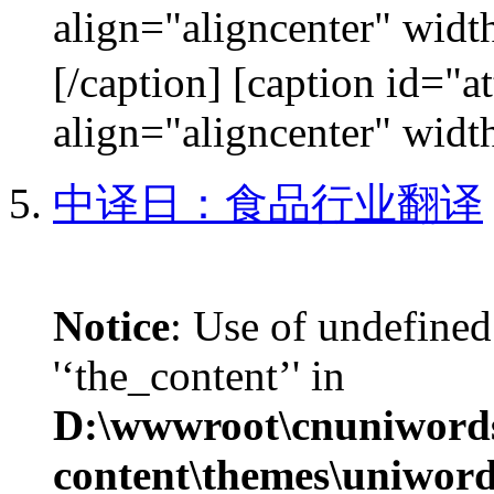
align="aligncenter"
[/caption] [caption id="
align="aligncenter" width
中译日：食品行业翻译
Notice
: Use of undefined
'‘the_content’' in
D:\wwwroot\cnuniword
content\themes\uniword