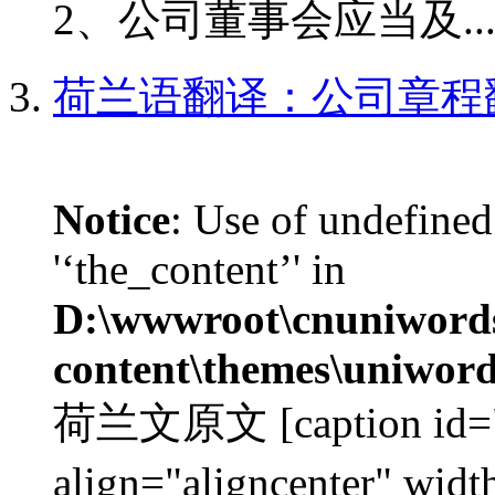
2、公司董事会应当及..
荷兰语翻译：公司章程
Notice
: Use of undefined
'‘the_content’' in
D:\wwwroot\cnuniword
content\themes\uniword
荷兰文原文 [caption id="a
align="aligncenter"