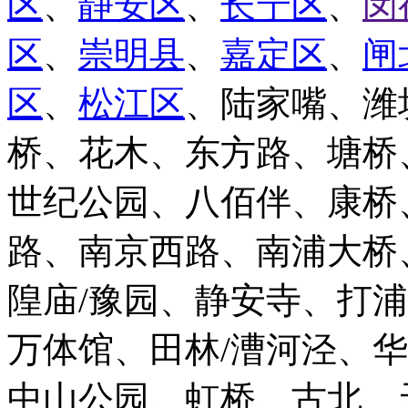
区
、
静安区
、
长宁区
、
闵
区
、
崇明县
、
嘉定区
、
闸
区
、
松江区
、陆家嘴、潍
桥、花木、东方路、塘桥
世纪公园、八佰伴、康桥
路、南京西路、南浦大桥
隍庙/豫园、静安寺、打
万体馆、田林/漕河泾、
中山公园、虹桥、古北、