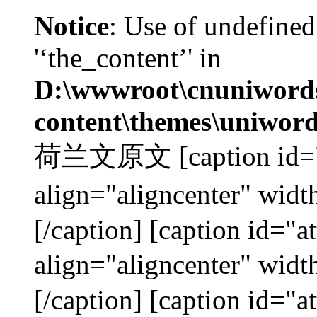
Notice
: Use of undefined
'‘the_content’' in
D:\wwwroot\cnuniword
content\themes\uniword
荷兰文原文 [caption id="a
align="aligncenter"
[/caption] [caption id="
align="aligncenter"
[/caption] [caption id="