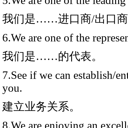
5.We are one of the leadin
我们是……进口商/出口
6.We are one of the repres
我们是……的代表。
7.See if we can establish/en
you.
建立业务关系。
8.We are enjoying an excell