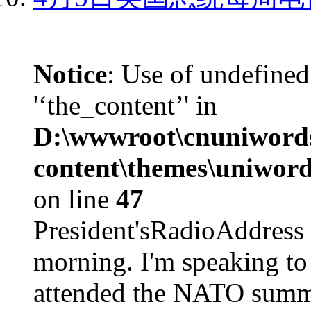
Notice
: Use of undefined
'‘the_content’' in
D:\wwwroot\cnuniword
content\themes\uniword
on line
47
President'sRadioAdd
morning. I'm speaking to
attended the NATO summit