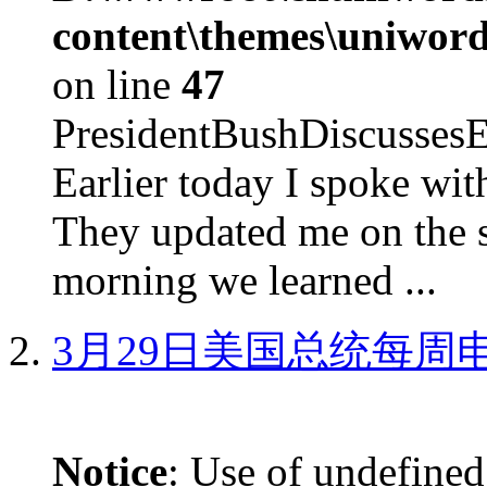
content\themes\uniword
on line
47
PresidentBushDiscus
Earlier today I spoke w
They updated me on the s
morning we learned ...
3月29日美国总统每周
Notice
: Use of undefined