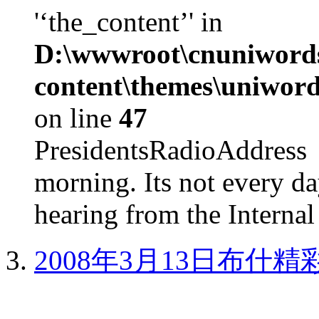
'‘the_content’' in
D:\wwwroot\cnuniword
content\themes\uniword
on line
47
PresidentsRadioAddr
morning. Its not every d
hearing from the Internal
2008年3月13日布什