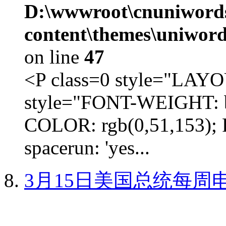
D:\wwwroot\cnuniword
content\themes\uniword
on line
47
<P class=0 style="LA
style="FONT-WEIGHT: b
COLOR: rgb(0,51,153); 
spacerun: 'yes...
3月15日美国总统每周