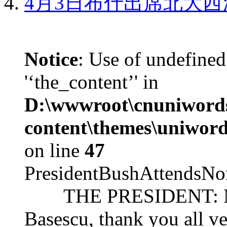
4月3日布什出席北大西
Notice
: Use of undefined
'‘the_content’' in
D:\wwwroot\cnuniword
content\themes\uniword
on line
47
PresidentBushAttendsNo
THE PRESIDENT: Mr. S
Basescu, thank you all v