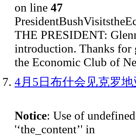
on line
47
PresidentBushVisits
THE PRESIDENT: Glenn, 
introduction. Thanks for 
the Economic Club of Ne
4月5日布什会见克罗地
Notice
: Use of undefined
'‘the_content’' in