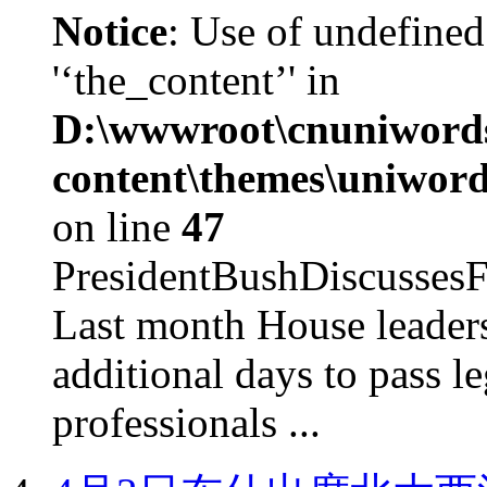
Notice
: Use of undefined
'‘the_content’' in
D:\wwwroot\cnuniword
content\themes\uniword
on line
47
PresidentBushDiscus
Last month House leaders
additional days to pass le
professionals ...