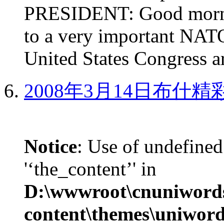
PRESIDENT: Good mornin
to a very important NAT
United States Congress ar
2008年3月14日布什
Notice
: Use of undefined
'‘the_content’' in
D:\wwwroot\cnuniword
content\themes\uniword