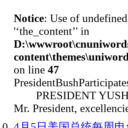
Notice
: Use of undefined
'‘the_content’' in
D:\wwwroot\cnuniword
content\themes\uniword
on line
47
PresidentBushParticipat
PRESIDENT YUSHCHEN
Mr. President, excellencie
4月5日美国总统每周电