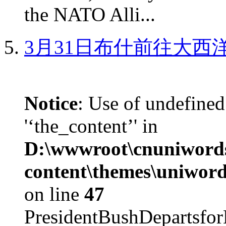
the NATO Alli...
3月31日布什前往大西
Notice
: Use of undefined
'‘the_content’' in
D:\wwwroot\cnuniword
content\themes\uniword
on line
47
PresidentBushDepar