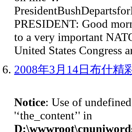
PresidentBushDepar
PRESIDENT: Good mornin
to a very important NAT
United States Congress ar
2008年3月14日布什
Notice
: Use of undefined
'‘the_content’' in
D:\wwwroot\cnuniword