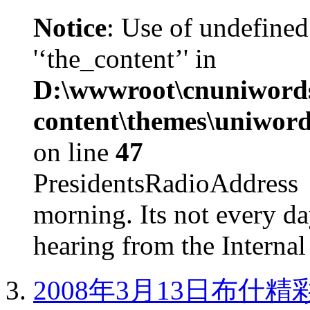
Notice
: Use of undefined
'‘the_content’' in
D:\wwwroot\cnuniword
content\themes\uniword
on line
47
PresidentsRadioAddr
morning. Its not every d
hearing from the Internal
2008年3月13日布什