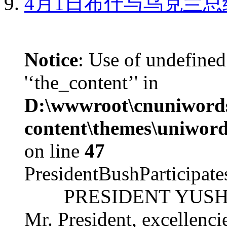
4月1日布什与乌克兰总
Notice
: Use of undefined
'‘the_content’' in
D:\wwwroot\cnuniword
content\themes\uniword
on line
47
PresidentBushParticipat
PRESIDENT YUSHCHEN
Mr. President, excellencie