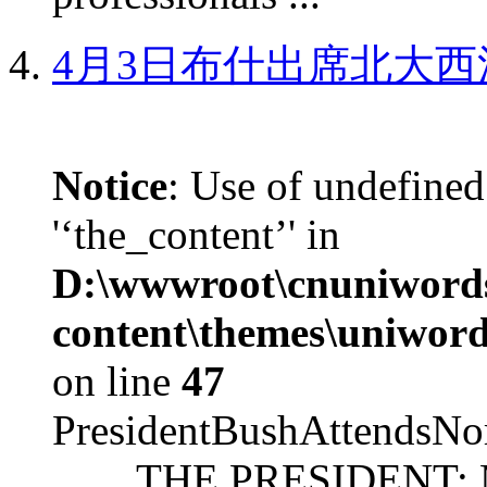
4月3日布什出席北大西
Notice
: Use of undefined
'‘the_content’' in
D:\wwwroot\cnuniword
content\themes\uniword
on line
47
PresidentBushAttendsNo
THE PRESIDENT: Mr. S