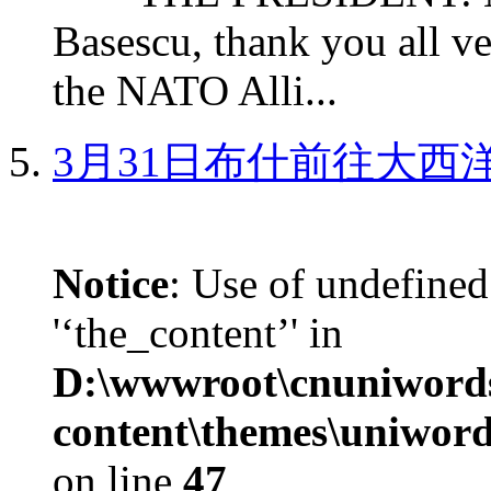
Basescu, thank you all v
the NATO Alli...
3月31日布什前往大西
Notice
: Use of undefined
'‘the_content’' in
D:\wwwroot\cnuniword
content\themes\uniword
on line
47