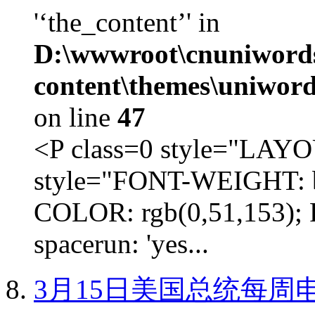
'‘the_content’' in
D:\wwwroot\cnuniword
content\themes\uniword
on line
47
<P class=0 style="LA
style="FONT-WEIGHT: b
COLOR: rgb(0,51,153); 
spacerun: 'yes...
3月15日美国总统每周