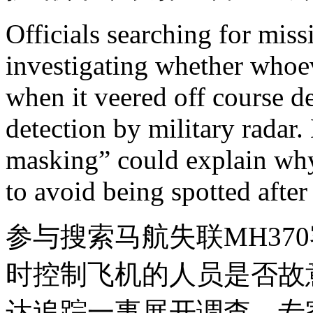
Officials searching for mis
investigating whether whoev
when it veered off course de
detection by military radar.
masking” could explain why
to avoid being spotted after 
参与搜索马航失联MH37
时控制飞机的人员是否故
达追踪一事展开调查。专