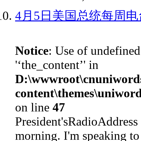
4月5日美国总统每周电
Notice
: Use of undefined
'‘the_content’' in
D:\wwwroot\cnuniword
content\themes\uniword
on line
47
President'sRadioAdd
morning. I'm speaking to