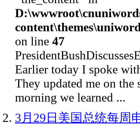
D:\wwwroot\cnuniword
content\themes\uniword
on line
47
PresidentBushDiscus
Earlier today I spoke w
They updated me on the s
morning we learned ...
3月29日美国总统每周