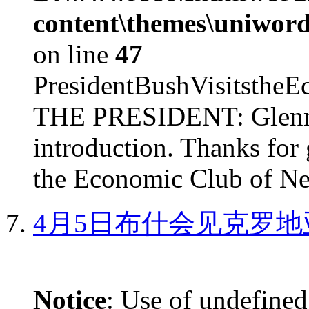
content\themes\uniword
on line
47
PresidentBushVisits
THE PRESIDENT: Glenn, 
introduction. Thanks for 
the Economic Club of Ne
4月5日布什会见克罗地
Notice
: Use of undefined