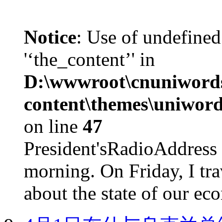
Notice
: Use of undefined
'‘the_content’' in
D:\wwwroot\cnuniword
content\themes\uniword
on line
47
President'sRadioAdd
morning. On Friday, I tra
about the state of our eco