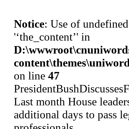
Notice
: Use of undefined
'‘the_content’' in
D:\wwwroot\cnuniword
content\themes\uniword
on line
47
PresidentBushDiscus
Last month House leaders
additional days to pass le
professionals ...