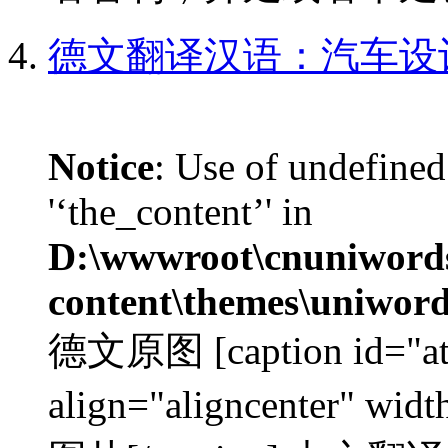
德文翻译汉语：汽车设
Notice
: Use of undefined
'‘the_content’' in
D:\wwwroot\cnuniword
content\themes\uniword
德文原图 [caption id="at
align="aligncenter