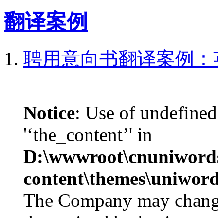
翻译案例
聘用意向书翻译案例：
Notice
: Use of undefined
'‘the_content’' in
D:\wwwroot\cnuniword
content\themes\uniword
The Company may change 