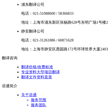
浦东翻译公司
电话：
021-51088600
/
58366833
地址：
上海市
浦东新区
张杨路628号东明广场1号楼2
静安翻译公司
电话：
021-31261886
/
60871628
地址：
上海市
静安区
愚园路172号环球世界大厦2403
翻译
咨询
翻译价格/收费标准
专业资料大型项目翻译
翻译文件资料盖章
语通
简介
关于语通
服务范围
服务团队