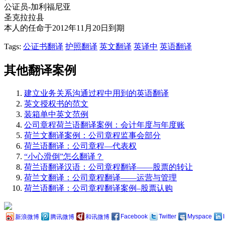
公证员-加利福尼亚
圣克拉拉县
本人的任命于2012年11月20日到期
Tags:
公证书翻译
护照翻译
英文翻译
英译中
英语翻译
其他翻译案例
建立业务关系沟通过程中用到的英语翻译
英文授权书的范文
装箱单中英文范例
公司章程荷兰语翻译案例：会计年度与年度账
荷兰文翻译案例：公司章程监事会部分
荷兰语翻译：公司章程—代表权
“小心滑倒”怎么翻译？
荷兰语翻译汉语：公司章程翻译——股票的转让
荷兰文翻译：公司章程翻译——运营与管理
荷兰语翻译：公司章程翻译案例–股票认购
Facebook
Twitter
Myspace
新浪微博
腾讯微博
和讯微博