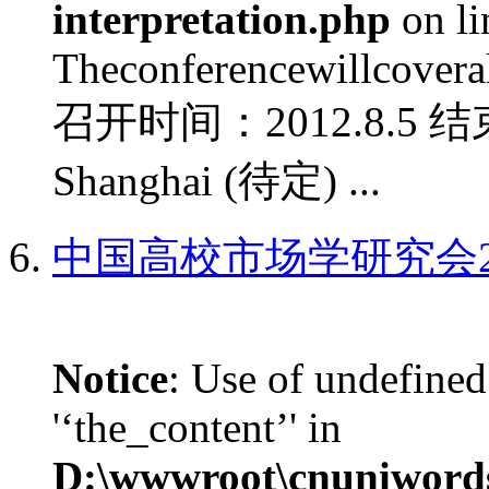
interpretation.php
on l
Theconferencewillcoverall
召开时间：2012.8.5 结
Shanghai (待定) ...
中国高校市场学研究会2
Notice
: Use of undefined
'‘the_content’' in
D:\wwwroot\cnuniword