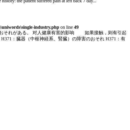
suffered pain at left back 7 day...
uniwords\single-industry.php
on line
49
すおそれがある。 对人健康有害的影响 如果接触，则有引起
371：臓器（中枢神経系、腎臓）の障害のおそれ H371：有