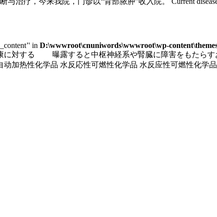
脓肿”收入院。 Current disease history: the patient 
e_content’' in
D:\wwwroot\cnuniwords\wwwroot\wp-content\themes\
の健康に対する 曝露すると中枢神経系や腎臓に障害をもたら
动加热性化学品 水反応性可燃性化学品 水反应性可燃性化学品 H