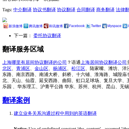
Tags:
中介翻译
协议书翻译
协议翻译
合同翻译
商务翻译
法律
Facebook
Twitter
Myspace
新浪微博
腾讯微博
和讯微博
下一篇：
委托协议翻译
翻译服务区域
上海哪里有居间协议翻译的公司
？语通
上海居间协议翻译公司
北区
、
青浦区
、
金山区
、
杨浦区
、
松江区
、陆家嘴、潍坊、洋
东路、南京西路、南浦大桥、斜桥、十六铺、淮海路、城隍庙/
北、天山、仙霞、延安西路、曲阳、虹口足球场、复旦大学、
乐园 、华东理工、沪青平公路 华东、苏州、杭州、昆山、无
翻译案例
建立业务关系沟通过程中用到的英语翻译
Notice
: Use of undefined constant ‘the_content’ - assumed '‘th