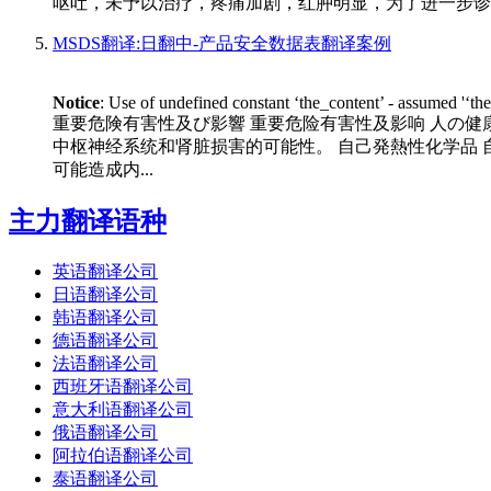
呕吐，未予以治疗，疼痛加剧，红肿明显，为了进一步诊断与治疗，今来我院，门诊以“背部
MSDS翻译:日翻中-产品安全数据表翻译案例
Notice
: Use of undefined constant ‘the_content’ - assumed '‘th
重要危険有害性及び影響 重要危险有害性及影响 人
中枢神经系统和肾脏损害的可能性。 自己発熱性化学品 自
可能造成内...
主力翻译语种
英语翻译公司
日语翻译公司
韩语翻译公司
德语翻译公司
法语翻译公司
西班牙语翻译公司
意大利语翻译公司
俄语翻译公司
阿拉伯语翻译公司
泰语翻译公司