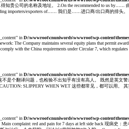
m…… 从……得知贵公司的名称及地址。 2.On the recommended to us by……
ding importers/exporters of…… 我们是……进口商/出口商的排头。 6.We are on
e_content’' in
D:\wwwroot\cnuniwords\wwwroot\wp-content\themes\
he Company maintains several equity plans that permit awards in fo
mply with the China requirements under Circular 7, which regulates th
e_content’' in
D:\wwwroot\cnuniwords\wwwroot\wp-content\themes\
 这不是个翻译问题，也检验不出知乎有没有高人。 既然是英文
FLOOR CAUTION: SLIPPERY WHEN WET 这些都常
e_content’' in
D:\wwwroot\cnuniwords\wwwroot\wp-content\themes\
Main complaint: red and pain for 7 days at lef