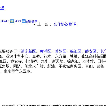
翻译
linkedin
MSN
邮件分享
上一篇：
合作协议翻译
主要服务于：
浦东新区
、
黄浦区
、
普陀区
、
徐汇区
、
静安区
、
长
泾、源深体育中心、金桥、花木、东方路、塘桥、张江高科技园
豫园、静安寺、打浦桥、龙华、新天地、徐家汇、万体馆、田林
五角场、同济、闸北火车站、彭浦、不夜城商务区、真如、曹杨、
锡、南京等华东五市。
e_content’' in
D:\wwwroot\cnuniwords\wwwroot\wp-content\themes\