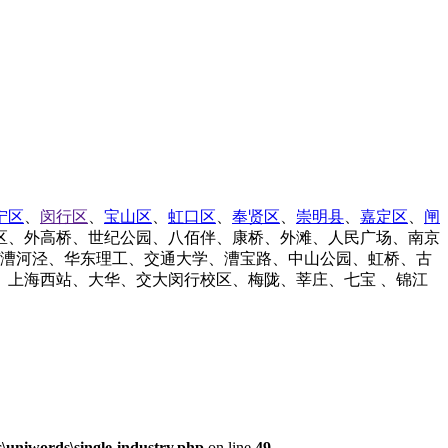
宁区
、
闵行区
、
宝山区
、
虹口区
、
奉贤区
、
崇明县
、
嘉定区
、
闸
区、外高桥、世纪公园、八佰伴、康桥、外滩、人民广场、南京
/漕河泾、华东理工、交通大学、漕宝路、中山公园、虹桥、古
上海西站、大华、交大闵行校区、梅陇、莘庄、七宝 、锦江
uniwords\single-industry.php
on line
49