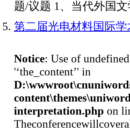
题/议题 1、当代外国文学
第二届光电材料国际学
Notice
: Use of undefined
'‘the_content’' in
D:\wwwroot\cnuniword
content\themes\uniwords
interpretation.php
on l
Theconferencewillcoverall