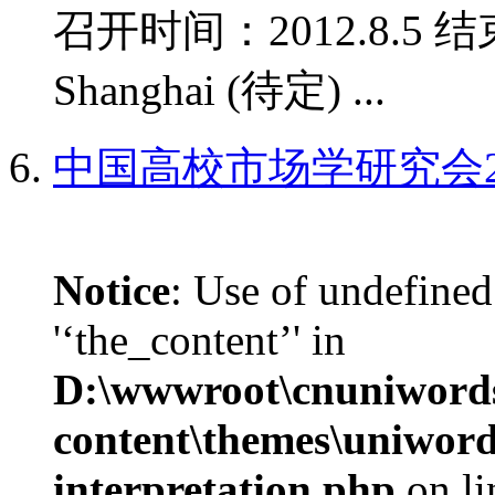
召开时间：2012.8.5 结
Shanghai (待定) ...
中国高校市场学研究会2
Notice
: Use of undefined
'‘the_content’' in
D:\wwwroot\cnuniword
content\themes\uniwords
interpretation.php
on l