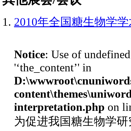
2010年全国糖生物学
Notice
: Use of undefined
'‘the_content’' in
D:\wwwroot\cnuniword
content\themes\uniwords
interpretation.php
on l
为促进我国糖生物学研