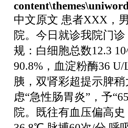
content\themes\uniword
中文原文 患者XXX，
院。今日就诊我院门诊，测血
规：白细胞总数12.3 1
90.8%，血淀粉酶36 
胰，双肾彩超提示脾稍
虑“急性肠胃炎”，予“6
院。既往有血压偏高史
36.8℃ 脉搏60次/分 呼