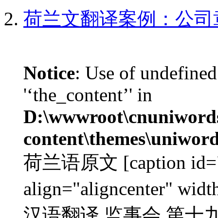
荷兰文翻译案例：公司
Notice
: Use of undefined
'‘the_content’' in
D:\wwwroot\cnuniword
content\themes\uniword
荷兰语原文 [caption id="a
align="aligncenter" w
汉语翻译 监事会 第十