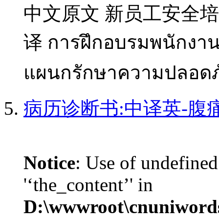
中文原文 新员工安全培训 
译 การฝึกอบรมพนักงาน
แผนกรักษาความปลอดภั
病历诊断书:中译英-腹
Notice
: Use of undefined
'‘the_content’' in
D:\wwwroot\cnuniword