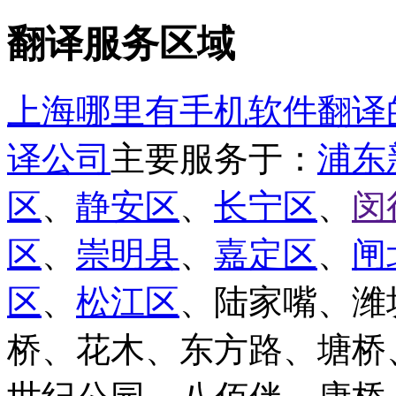
翻译服务区域
上海哪里有手机软件翻译
译公司
主要服务于：
浦东
区
、
静安区
、
长宁区
、
闵
区
、
崇明县
、
嘉定区
、
闸
区
、
松江区
、陆家嘴、潍
桥、花木、东方路、塘桥