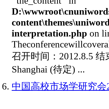
'‘the_content’' in
D:\wwwroot\cnuniword
content\themes\uniwords
interpretation.php
on l
Theconferencewillcoverall
召开时间：2012.8.5 结
Shanghai (待定) ...
中国高校市场学研究会2