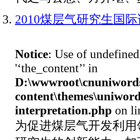
2010煤层气研究生国
Notice
: Use of undefined
'‘the_content’' in
D:\wwwroot\cnuniword
content\themes\uniwords
interpretation.php
on l
为促进煤层气开发利用