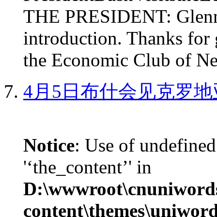
THE PRESIDENT: Glenn, 
introduction. Thanks for 
the Economic Club of Ne
4月5日布什会见克罗地
Notice
: Use of undefined
'‘the_content’' in
D:\wwwroot\cnuniword
content\themes\uniword