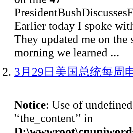
PresidentBushDiscus
Earlier today I spoke w
They updated me on the s
morning we learned ...
3月29日美国总统每周
Notice
: Use of undefined
'‘the_content’' in
D:\wwwroot\cnuniword