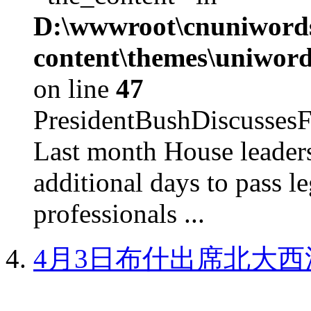
D:\wwwroot\cnuniword
content\themes\uniword
on line
47
PresidentBushDiscus
Last month House leaders
additional days to pass le
professionals ...
4月3日布什出席北大西