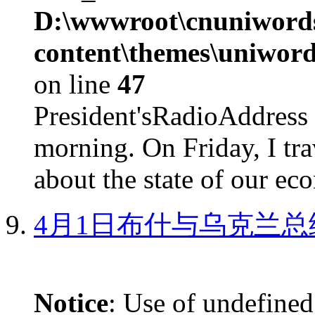
D:\wwwroot\cnuniword
content\themes\uniword
on line
47
President'sRadioAdd
morning. On Friday, I tra
about the state of our eco
4月1日布什与乌克兰总
Notice
: Use of undefined