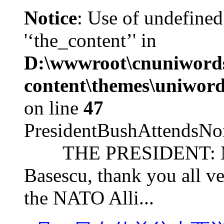
Notice
: Use of undefined
'‘the_content’' in
D:\wwwroot\cnuniword
content\themes\uniword
on line
47
PresidentBushAttendsNo
THE PRESIDENT: Mr. S
Basescu, thank you all v
the NATO Alli...