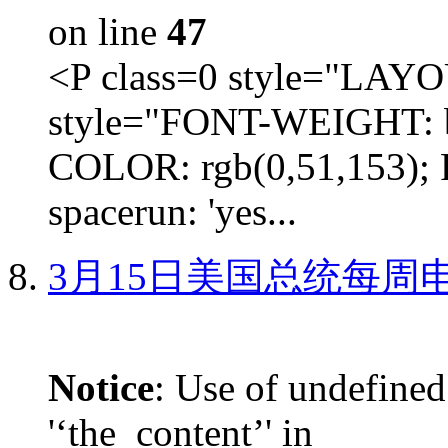
on line
47
<P class=0 style="LA
style="FONT-WEIGHT: b
COLOR: rgb(0,51,153); 
spacerun: 'yes...
3月15日美国总统每周
Notice
: Use of undefined
'‘the_content’' in