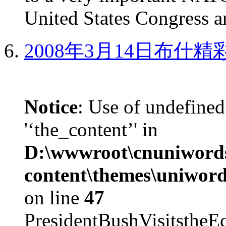
United States Congress ar
2008年3月14日布什
Notice
: Use of undefined
'‘the_content’' in
D:\wwwroot\cnuniword
content\themes\uniword
on line
47
PresidentBushVisits