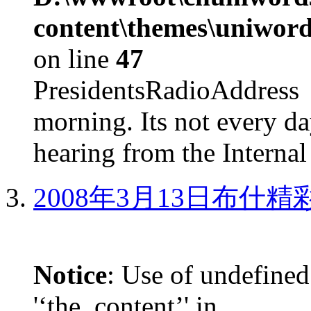
content\themes\uniword
on line
47
PresidentsRadioAddr
morning. Its not every d
hearing from the Internal
2008年3月13日布什
Notice
: Use of undefined
'‘the_content’' in