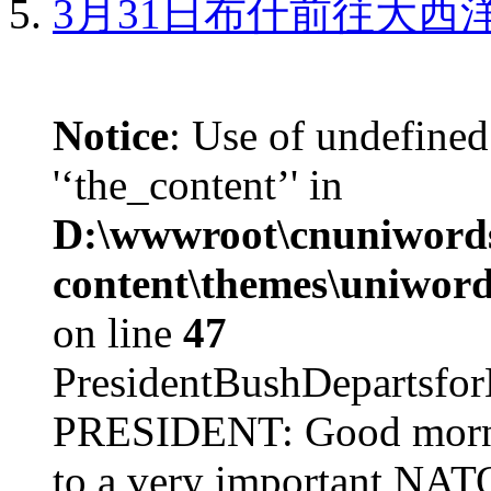
3月31日布什前往大西
Notice
: Use of undefined
'‘the_content’' in
D:\wwwroot\cnuniword
content\themes\uniword
on line
47
PresidentBushDepar
PRESIDENT: Good mornin
to a very important NAT