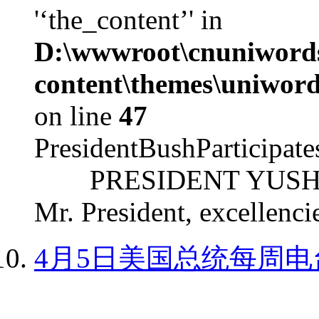
'‘the_content’' in
D:\wwwroot\cnuniword
content\themes\uniword
on line
47
PresidentBushParticipat
PRESIDENT YUSHCHEN
Mr. President, excellencie
4月5日美国总统每周电