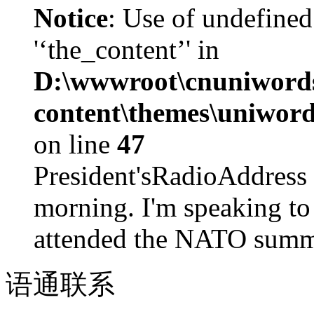
Notice
: Use of undefined
'‘the_content’' in
D:\wwwroot\cnuniword
content\themes\uniword
on line
47
President'sRadioAdd
morning. I'm speaking to
attended the NATO summit
语通
联系