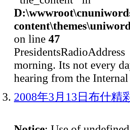
D:\wwwroot\cnuniword
content\themes\uniword
on line
47
PresidentsRadioAddr
morning. Its not every d
hearing from the Internal
2008年3月13日布什
Notice
: Use of undefined