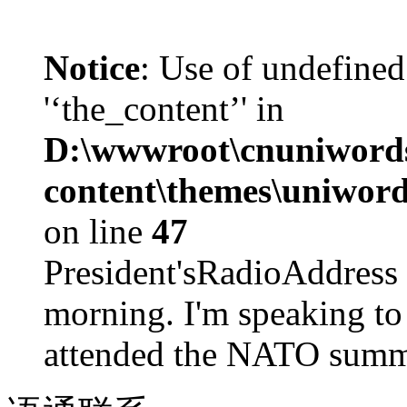
Notice
: Use of undefined
'‘the_content’' in
D:\wwwroot\cnuniword
content\themes\uniword
on line
47
President'sRadioAdd
morning. I'm speaking to
attended the NATO summit