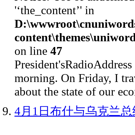
'‘the_content’' in
D:\wwwroot\cnuniword
content\themes\uniword
on line
47
President'sRadioAdd
morning. On Friday, I tra
about the state of our eco
4月1日布什与乌克兰总