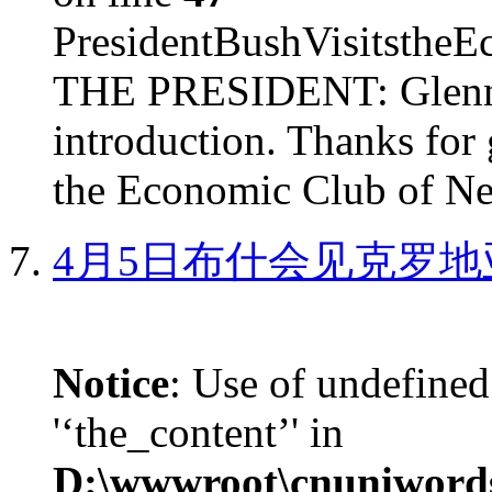
PresidentBushVisits
THE PRESIDENT: Glenn, 
introduction. Thanks for 
the Economic Club of Ne
4月5日布什会见克罗地
Notice
: Use of undefined
'‘the_content’' in
D:\wwwroot\cnuniword