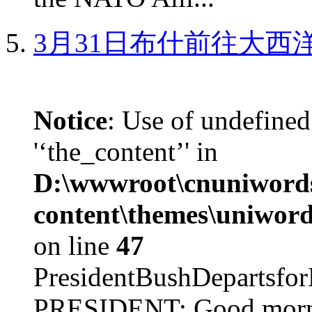
3月31日布什前往大西
Notice
: Use of undefined
'‘the_content’' in
D:\wwwroot\cnuniword
content\themes\uniword
on line
47
PresidentBushDepar
PRESIDENT: Good mornin