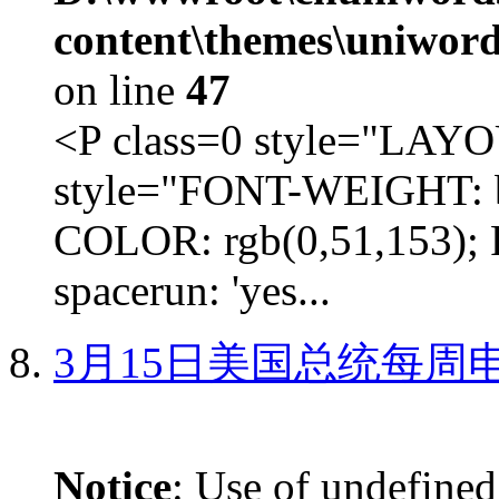
content\themes\uniword
on line
47
<P class=0 style="LA
style="FONT-WEIGHT: b
COLOR: rgb(0,51,153); 
spacerun: 'yes...
3月15日美国总统每周
Notice
: Use of undefined