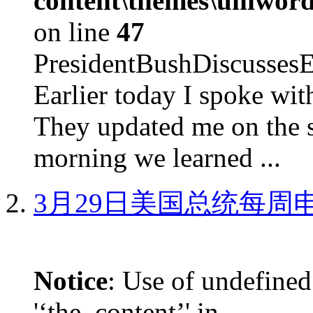
content\themes\uniword
on line
47
PresidentBushDiscus
Earlier today I spoke w
They updated me on the s
morning we learned ...
3月29日美国总统每周
Notice
: Use of undefined
'‘the_content’' in