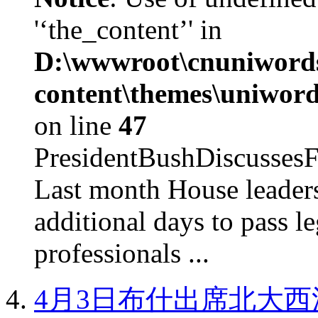
'‘the_content’' in
D:\wwwroot\cnuniword
content\themes\uniword
on line
47
PresidentBushDiscus
Last month House leaders
additional days to pass le
professionals ...
4月3日布什出席北大西