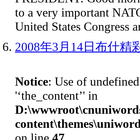
to a very important NAT
United States Congress ar
2008年3月14日布什
Notice
: Use of undefined
'‘the_content’' in
D:\wwwroot\cnuniword
content\themes\uniword
on line
47