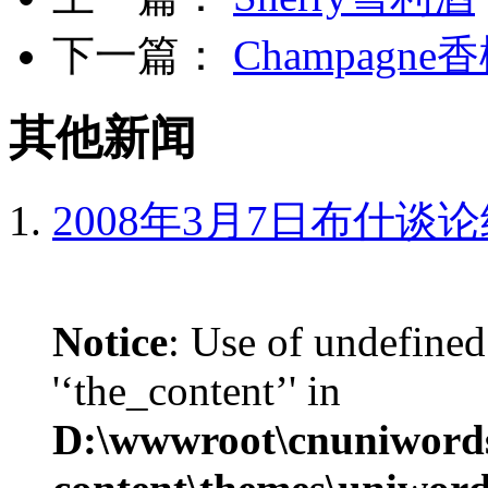
下一篇：
Champagne
其他新闻
2008年3月7日布什谈
Notice
: Use of undefined
'‘the_content’' in
D:\wwwroot\cnuniword