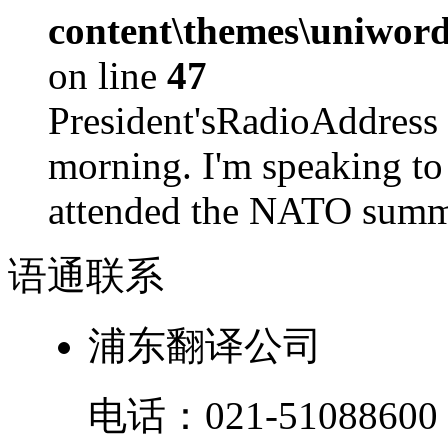
content\themes\uniword
on line
47
President'sRadioAdd
morning. I'm speaking to
attended the NATO summit
语通
联系
浦东翻译公司
电话：
021-51088600