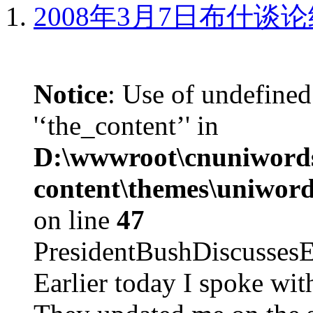
2008年3月7日布什谈
Notice
: Use of undefined
'‘the_content’' in
D:\wwwroot\cnuniword
content\themes\uniword
on line
47
PresidentBushDiscus
Earlier today I spoke w