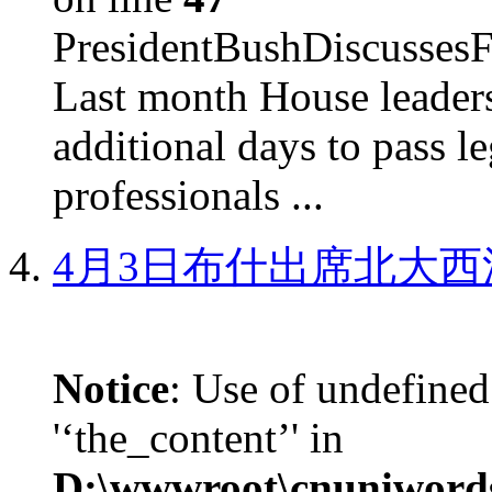
PresidentBushDiscus
Last month House leaders
additional days to pass le
professionals ...
4月3日布什出席北大西
Notice
: Use of undefined
'‘the_content’' in
D:\wwwroot\cnuniword