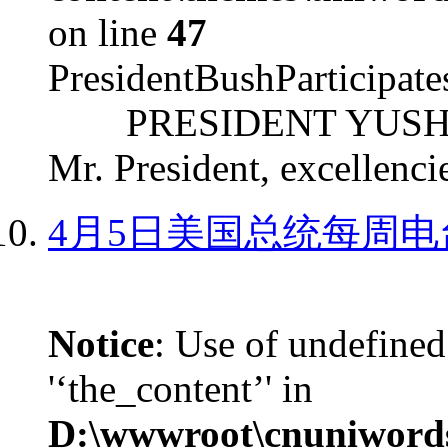
on line
47
PresidentBushParticipat
PRESIDENT YUSHCHEN
Mr. President, excellencie
4月5日美国总统每周电
Notice
: Use of undefined
'‘the_content’' in
D:\wwwroot\cnuniword