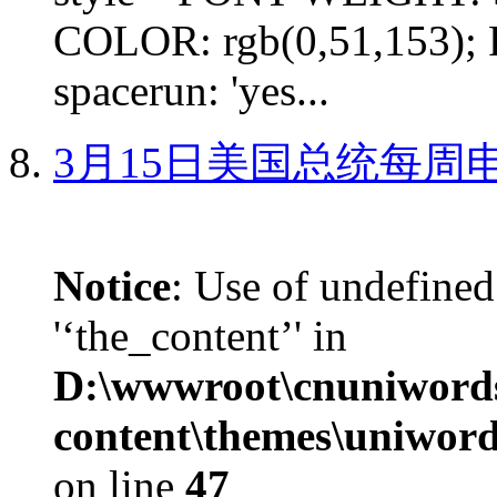
COLOR: rgb(0,51,153); 
spacerun: 'yes...
3月15日美国总统每周
Notice
: Use of undefined
'‘the_content’' in
D:\wwwroot\cnuniword
content\themes\uniword
on line
47