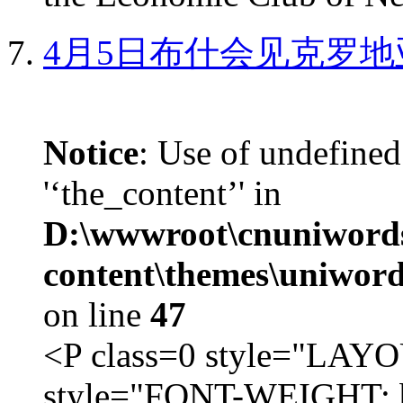
4月5日布什会见克罗地
Notice
: Use of undefined
'‘the_content’' in
D:\wwwroot\cnuniword
content\themes\uniword
on line
47
<P class=0 style="LA
style="FONT-WEIGHT: b