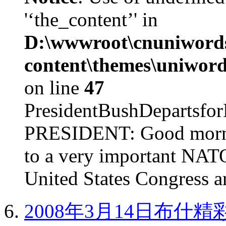
'‘the_content’' in
D:\wwwroot\cnuniword
content\themes\uniword
on line
47
PresidentBushDepar
PRESIDENT: Good mornin
to a very important NAT
United States Congress ar
2008年3月14日布什