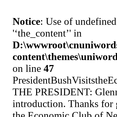
Notice
: Use of undefined
'‘the_content’' in
D:\wwwroot\cnuniword
content\themes\uniword
on line
47
PresidentBushVisits
THE PRESIDENT: Glenn, 
introduction. Thanks for 
the Economic Club of Ne