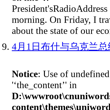
President'sRadioAdd
morning. On Friday, I tra
about the state of our eco
4月1日布什与乌克兰总
Notice
: Use of undefined
'‘the_content’' in
D:\wwwroot\cnuniword
content\themes\uniword