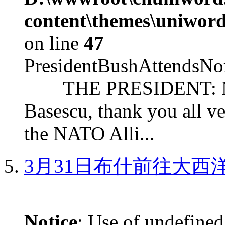
content\themes\uniword
on line
47
PresidentBushAttendsNo
THE PRESIDENT: Mr. S
Basescu, thank you all v
the NATO Alli...
3月31日布什前往大西
Notice
: Use of undefined