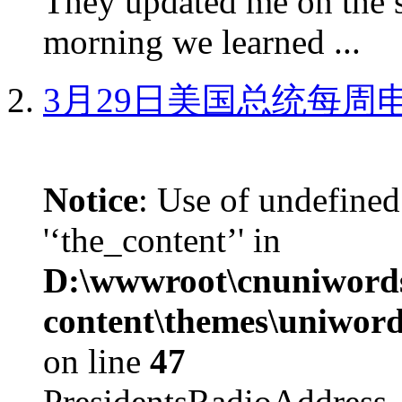
They updated me on the s
morning we learned ...
3月29日美国总统每周
Notice
: Use of undefined
'‘the_content’' in
D:\wwwroot\cnuniword
content\themes\uniword
on line
47
PresidentsRadioAddr