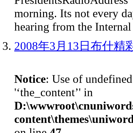
morning. Its not every d
hearing from the Internal
2008年3月13日布什
Notice
: Use of undefined
'‘the_content’' in
D:\wwwroot\cnuniword
content\themes\uniword
on line
47