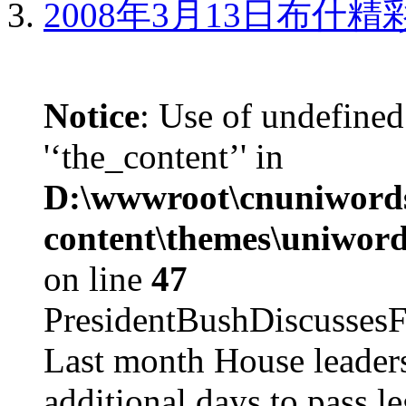
2008年3月13日布什
Notice
: Use of undefined
'‘the_content’' in
D:\wwwroot\cnuniword
content\themes\uniword
on line
47
PresidentBushDiscus
Last month House leaders
additional days to pass le