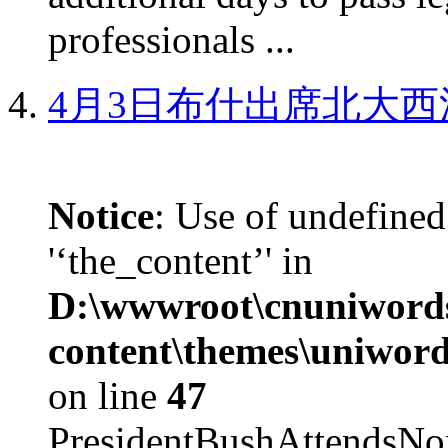
professionals ...
4月3日布什出席北大西
Notice
: Use of undefined
'‘the_content’' in
D:\wwwroot\cnuniword
content\themes\uniword
on line
47
PresidentBushAttendsNo