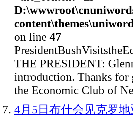
D:\wwwroot\cnuniword
content\themes\uniword
on line
47
PresidentBushVisits
THE PRESIDENT: Glenn, 
introduction. Thanks for 
the Economic Club of Ne
4月5日布什会见克罗地