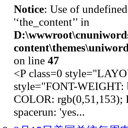
Notice
: Use of undefined
'‘the_content’' in
D:\wwwroot\cnuniword
content\themes\uniword
on line
47
<P class=0 style="LA
style="FONT-WEIGHT: b
COLOR: rgb(0,51,153); 
spacerun: 'yes...