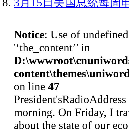
3月15日美国总统每周
Notice
: Use of undefined
'‘the_content’' in
D:\wwwroot\cnuniword
content\themes\uniword
on line
47
President'sRadioAdd
morning. On Friday, I tra
about the state of our eco