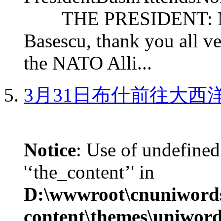
THE PRESIDENT: Mr. S
Basescu, thank you all v
the NATO Alli...
3月31日布什前往大西
Notice
: Use of undefined
'‘the_content’' in
D:\wwwroot\cnuniword
content\themes\uniword