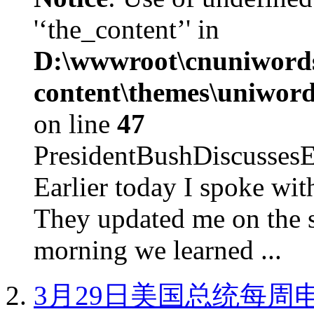
'‘the_content’' in
D:\wwwroot\cnuniword
content\themes\uniword
on line
47
PresidentBushDiscus
Earlier today I spoke w
They updated me on the s
morning we learned ...
3月29日美国总统每周