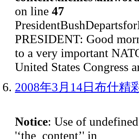
on line
47
PresidentBushDepar
PRESIDENT: Good mornin
to a very important NAT
United States Congress ar
2008年3月14日布什
Notice
: Use of undefined
'‘the_content’' in