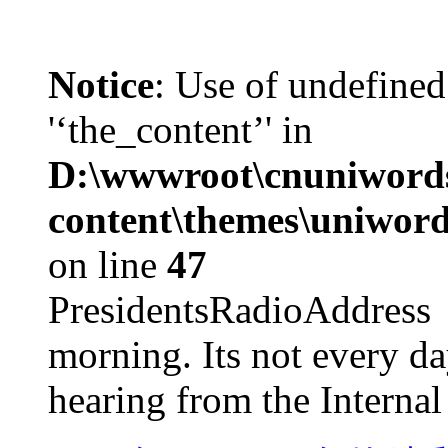
Notice
: Use of undefined
'‘the_content’' in
D:\wwwroot\cnuniword
content\themes\uniword
on line
47
PresidentsRadioAddr
morning. Its not every d
hearing from the Internal