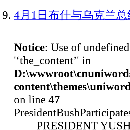
4月1日布什与乌克兰总
Notice
: Use of undefined
'‘the_content’' in
D:\wwwroot\cnuniword
content\themes\uniword
on line
47
PresidentBushParticipat
PRESIDENT YUSHCHEN