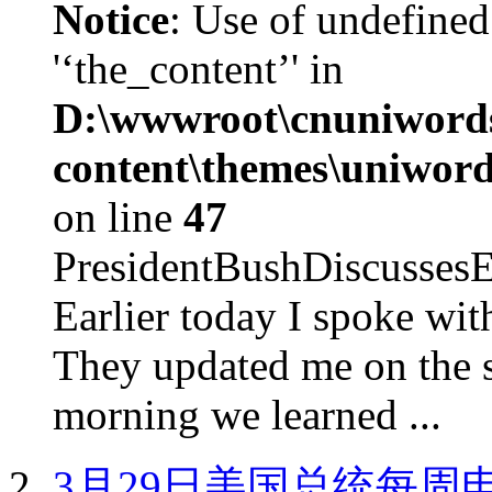
Notice
: Use of undefined
'‘the_content’' in
D:\wwwroot\cnuniword
content\themes\uniword
on line
47
PresidentBushDiscus
Earlier today I spoke w
They updated me on the s
morning we learned ...
3月29日美国总统每周