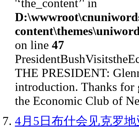
'‘the_content’' in
D:\wwwroot\cnuniword
content\themes\uniword
on line
47
PresidentBushVisits
THE PRESIDENT: Glenn, 
introduction. Thanks for 
the Economic Club of Ne
4月5日布什会见克罗地