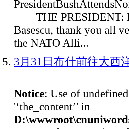
PresidentBushAttendsNo
THE PRESIDENT: Mr. S
Basescu, thank you all v
the NATO Alli...
3月31日布什前往大西
Notice
: Use of undefined
'‘the_content’' in
D:\wwwroot\cnuniword