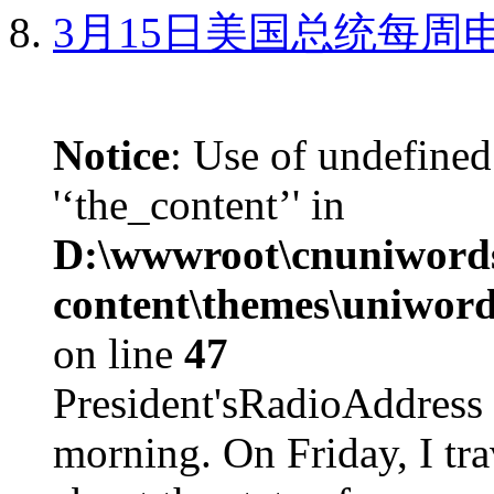
3月15日美国总统每周
Notice
: Use of undefined
'‘the_content’' in
D:\wwwroot\cnuniword
content\themes\uniword
on line
47
President'sRadioAdd
morning. On Friday, I tra