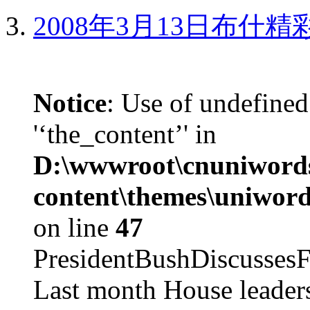
2008年3月13日布什
Notice
: Use of undefined
'‘the_content’' in
D:\wwwroot\cnuniword
content\themes\uniword
on line
47
PresidentBushDiscus
Last month House leaders