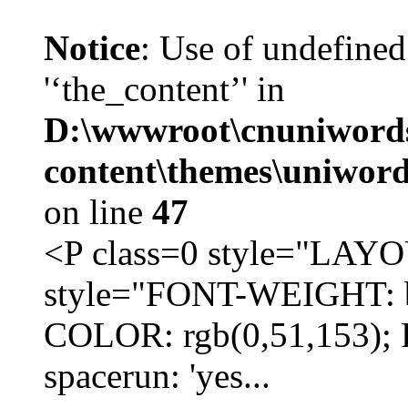
Notice
: Use of undefined
'‘the_content’' in
D:\wwwroot\cnuniword
content\themes\uniword
on line
47
<P class=0 style="LA
style="FONT-WEIGHT: b
COLOR: rgb(0,51,153); 
spacerun: 'yes...