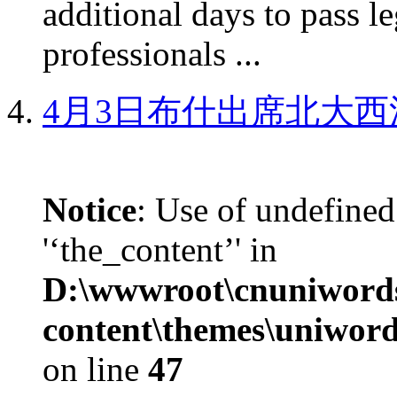
additional days to pass le
professionals ...
4月3日布什出席北大西
Notice
: Use of undefined
'‘the_content’' in
D:\wwwroot\cnuniword
content\themes\uniword
on line
47