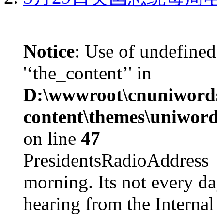
Notice
: Use of undefined
'‘the_content’' in
D:\wwwroot\cnuniword
content\themes\uniword
on line
47
PresidentsRadioAddr
morning. Its not every d
hearing from the Internal