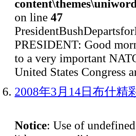
content\themes\uniword
on line
47
PresidentBushDepar
PRESIDENT: Good mornin
to a very important NAT
United States Congress ar
2008年3月14日布什
Notice
: Use of undefined