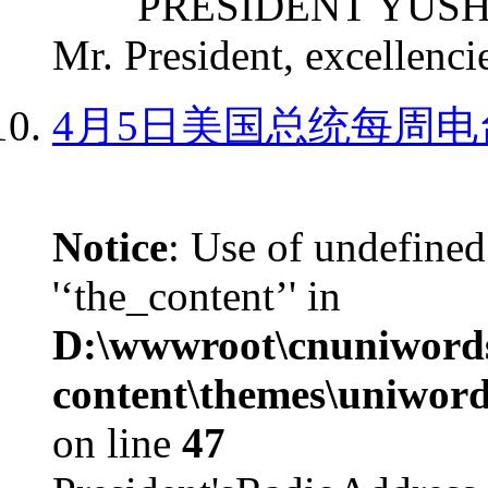
PRESIDENT YUSHCHEN
Mr. President, excellencie
4月5日美国总统每周电
Notice
: Use of undefined
'‘the_content’' in
D:\wwwroot\cnuniword
content\themes\uniword
on line
47