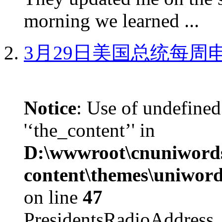
morning we learned ...
3月29日美国总统每周
Notice
: Use of undefined
'‘the_content’' in
D:\wwwroot\cnuniword
content\themes\uniword
on line
47
PresidentsRadioAddr