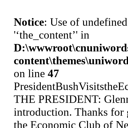
Notice
: Use of undefined
'‘the_content’' in
D:\wwwroot\cnuniword
content\themes\uniword
on line
47
PresidentBushVisits
THE PRESIDENT: Glenn, 
introduction. Thanks for 
the Economic Club of Ne