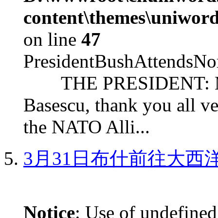
content\themes\uniword
on line
47
PresidentBushAttendsNo
THE PRESIDENT: Mr. S
Basescu, thank you all v
the NATO Alli...
3月31日布什前往大西
Notice
: Use of undefined