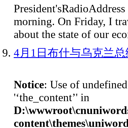
President'sRadioAdd
morning. On Friday, I tra
about the state of our eco
4月1日布什与乌克兰总
Notice
: Use of undefined
'‘the_content’' in
D:\wwwroot\cnuniword
content\themes\uniword