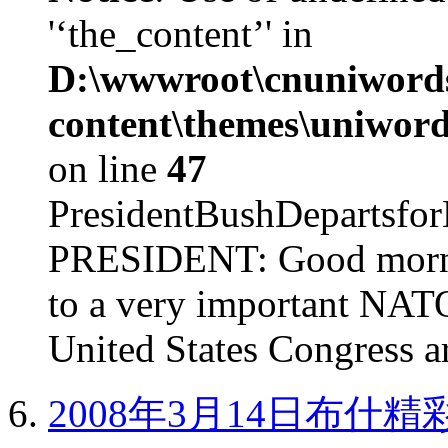
'‘the_content’' in
D:\wwwroot\cnuniword
content\themes\uniword
on line
47
PresidentBushDepar
PRESIDENT: Good mornin
to a very important NAT
United States Congress ar
2008年3月14日布什