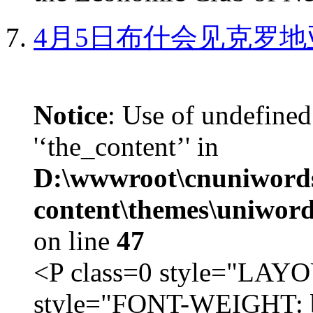
4月5日布什会见克罗地
Notice
: Use of undefined
'‘the_content’' in
D:\wwwroot\cnuniword
content\themes\uniword
on line
47
<P class=0 style="LA
style="FONT-WEIGHT: b