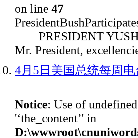
on line
47
PresidentBushParticipat
PRESIDENT YUSHCHEN
Mr. President, excellencie
4月5日美国总统每周电
Notice
: Use of undefined
'‘the_content’' in
D:\wwwroot\cnuniword