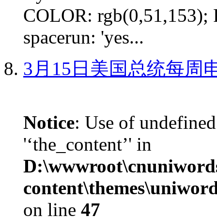
COLOR: rgb(0,51,153); 
spacerun: 'yes...
3月15日美国总统每周
Notice
: Use of undefined
'‘the_content’' in
D:\wwwroot\cnuniword
content\themes\uniword
on line
47