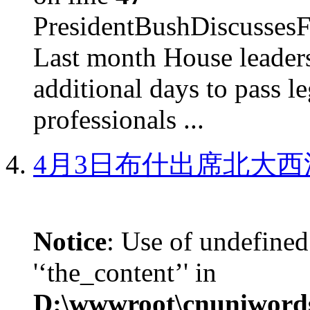
PresidentBushDiscus
Last month House leaders
additional days to pass le
professionals ...
4月3日布什出席北大西
Notice
: Use of undefined
'‘the_content’' in
D:\wwwroot\cnuniword