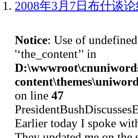
2008年3月7日布什谈
Notice
: Use of undefined
'‘the_content’' in
D:\wwwroot\cnuniword
content\themes\uniword
on line
47
PresidentBushDiscus
Earlier today I spoke w
They updated me on the s