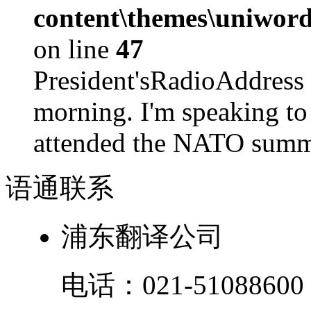
content\themes\uniword
on line
47
President'sRadioAdd
morning. I'm speaking to
attended the NATO summit
语通
联系
浦东翻译公司
电话：
021-51088600