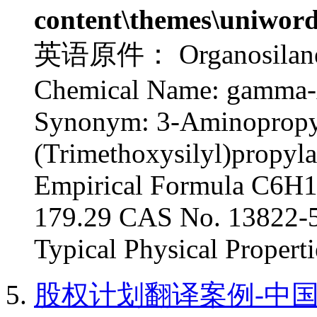
content\themes\uniword
英语原件： Organosilane A
Chemical Name: gamma-
Synonym: 3-Aminopropyl
(Trimethoxysilyl)propyl
Empirical Formula C6H
179.29 CAS No. 13822-
Typical Physical Propertie
股权计划翻译案例-中国