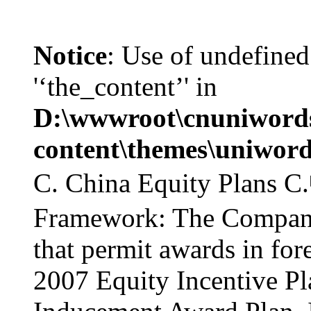
Notice
: Use of undefined
'‘the_content’' in
D:\wwwroot\cnuniword
content\themes\uniword
C. China Equity Pla
Framework: The Company 
that permit awards in fore
2007 Equity Incentive P