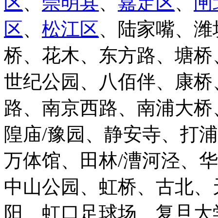
区
、
崇明县
、
嘉定区
、
闸
区
、
松江区
、陆家嘴、潍
桥、花木、东方路、塘桥
世纪公园、八佰伴、康桥
路、南京西路、南浦大桥
隍庙/豫园、静安寺、打
万体馆、田林/漕河泾、
中山公园、虹桥、古北、
阳、虹口足球场、复旦大