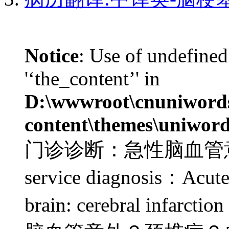
Notice
: Use of undefined
'‘the_content’' in
D:\wwwroot\cnuniword
content\themes\uniword
门诊诊断：急性脑血管意外：
service diagnosis：Acute 
brain: cerebral i