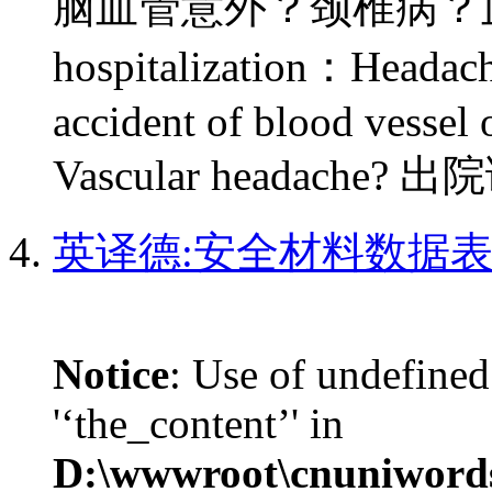
脑血管意外？颈椎病？血管性头
hospitalization：Headache
accident of blood vessel 
Vascular headache
英译德:安全材料数据表|
Notice
: Use of undefined
'‘the_content’' in
D:\wwwroot\cnuniword