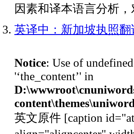
因素和译本语言分析，对
英译中：新加坡执照翻
Notice
: Use of undefined
'‘the_content’' in
D:\wwwroot\cnuniword
content\themes\uniword
英文原件 [caption id="at
align="aligncenter" w