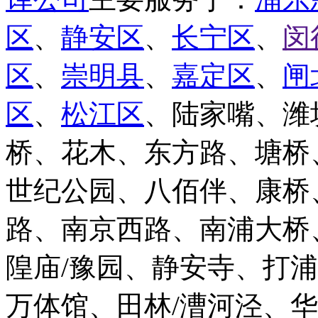
区
、
静安区
、
长宁区
、
闵
区
、
崇明县
、
嘉定区
、
闸
区
、
松江区
、陆家嘴、潍
桥、花木、东方路、塘桥
世纪公园、八佰伴、康桥
路、南京西路、南浦大桥
隍庙/豫园、静安寺、打
万体馆、田林/漕河泾、