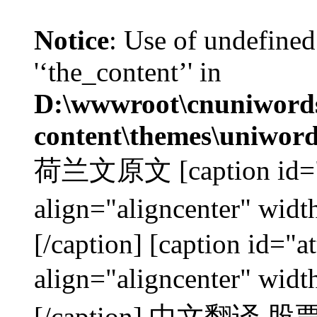
Notice
: Use of undefined
'‘the_content’' in
D:\wwwroot\cnuniword
content\themes\uniword
荷兰文原文 [caption id="a
align="aligncenter"
[/caption] [caption id="
align="aligncenter"
[/caption] 中文翻