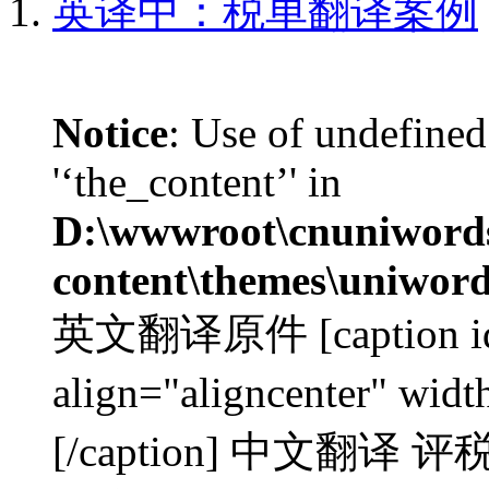
英译中：税单翻译案例
Notice
: Use of undefined
'‘the_content’' in
D:\wwwroot\cnuniword
content\themes\uniword
英文翻译原件 [caption id=
align="aligncenter"
[/caption] 中文翻译