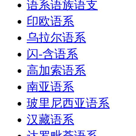
语系语族语支
印欧语系
乌拉尔语系
闪-含语系
高加索语系
南亚语系
玻里尼西亚语系
汉藏语系
达罗毗荼语系