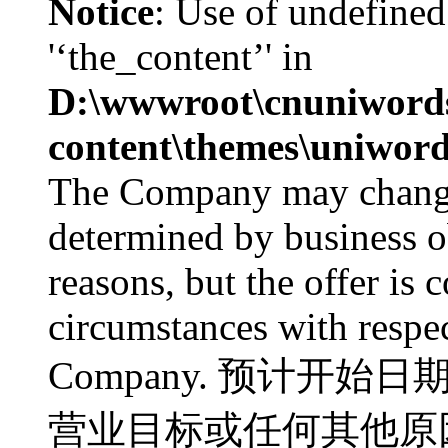
Notice
: Use of undefined
'‘the_content’' in
D:\wwwroot\cnuniword
content\themes\uniword
The Company may change 
determined by business ob
reasons, but the offer is 
circumstances with respe
Company. 预计开始
营业目标或任何其他原