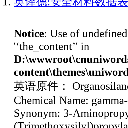
英译德:安全材料数据表|
Notice
: Use of undefined
'‘the_content’' in
D:\wwwroot\cnuniword
content\themes\uniword
英语原件： Organosilane A
Chemical Name: gamma-
Synonym: 3-Aminopropyl
(Trimethoxysilyl)propyl