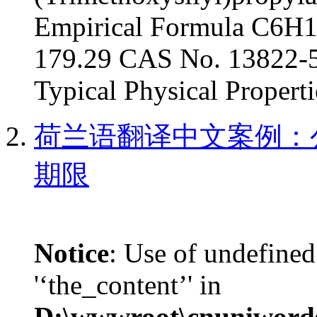
Empirical Formula C6H
179.29 CAS No. 13822-
Typical Physical Propertie
荷兰语翻译中文案例：
期限
Notice
: Use of undefined
'‘the_content’' in
D:\wwwroot\cnuniword