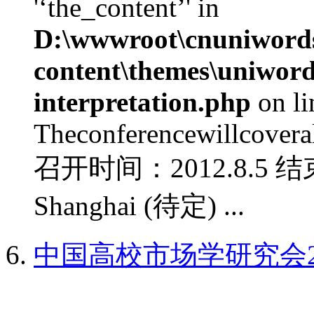
'‘the_content’' in
D:\wwwroot\cnuniword
content\themes\uniwords
interpretation.php
on l
Theconferencewillcoverall
召开时间：2012.8.5 结
Shanghai (待定) ...
中国高校市场学研究会2