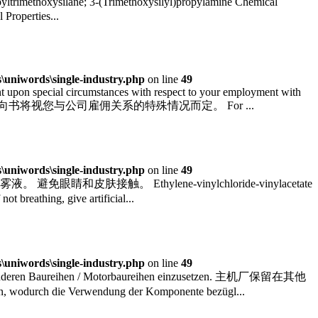
imethoxysilane; 3-(Trimethoxysilyl)propylamine Chemical
roperties...
uniwords\single-industry.php
on line
49
nt upon special circumstances with respect to your employment with
向书将视您与公司雇佣关系的特殊情况而定。 For ...
uniwords\single-industry.php
on line
49
 避免吸入雾液。 避免眼睛和皮肤接触。 Ethylene-vinylchloride-vinylacetate
eathing, give artificial...
uniwords\single-industry.php
on line
49
 anderen Baureihen / Motorbaureihen einzusetzen. 主机厂保留在其他
h die Verwendung der Komponente bezügl...