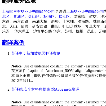
翻译服务区域
上海哪里有毕业证书翻译的公司
？语通
上海毕业证书翻译公司
北区
、
青浦区
、
金山区
、
杨浦区
、
松江区
、陆家嘴、潍坊、洋
东路、南京西路、南浦大桥、斜桥、十六铺、淮海路、城隍庙/
北、天山、仙霞、延安西路、曲阳、虹口足球场、复旦大学、
乐园 、华东理工、沪青平公路 华东、苏州、杭州、昆山、无
翻译案例
英译中：新加坡执照翻译案例
Notice
: Use of undefined constant ‘the_content’ - assumed '‘th
英文原件 [caption id="attachment_5095" align
本局不承担可能因任何错误和遗漏所致的任何损害和损失。 xxx（
2012年6月1...
英译德:安全材料数据表 烷A302|msds翻译
Notice
: Use of undefined constant ‘the_content’ - assumed '‘th