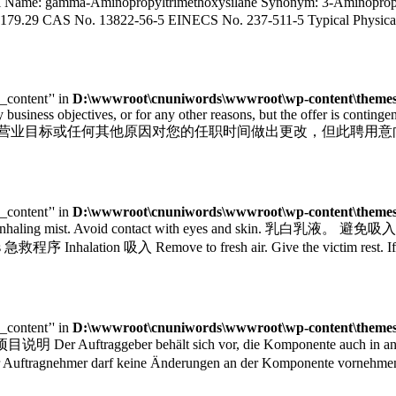
me: gamma-Aminopropyltrimethoxysilane Synonym: 3-Aminopropyltr
179.29 CAS No. 13822-56-5 EINECS No. 237-511-5 Typical Physical P
e_content’' in
D:\wwwroot\cnuniwords\wwwroot\wp-content\themes\
siness objectives, or for any other reasons, but the offer is continge
公司可根据营业目标或任何其他原因对您的任职时间做出更改，但此聘用意
e_content’' in
D:\wwwroot\cnuniwords\wwwroot\wp-content\themes\
id inhaling mist. Avoid contact with eyes and skin. 乳白乳液。
lation 吸入 Remove to fresh air. Give the victim rest. If not br
e_content’' in
D:\wwwroot\cnuniwords\wwwroot\wp-content\themes\
说明 Der Auftraggeber behält sich vor, die Komponente auch in
 keine Änderungen an der Komponente vornehmen, wodurc