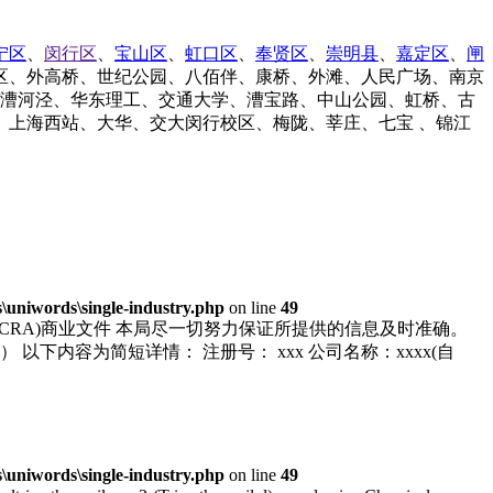
宁区
、
闵行区
、
宝山区
、
虹口区
、
奉贤区
、
崇明县
、
嘉定区
、
闸
区、外高桥、世纪公园、八佰伴、康桥、外滩、人民广场、南京
/漕河泾、华东理工、交通大学、漕宝路、中山公园、虹桥、古
上海西站、大华、交大闵行校区、梅陇、莘庄、七宝 、锦江
uniwords\single-industry.php
on line
49
语翻译 会计与企业管制局(ACRA)商业文件 本局尽一切努力保证所提供的信息及时准确。
） 以下内容为简短详情： 注册号： xxx 公司名称：xxxx(自
uniwords\single-industry.php
on line
49