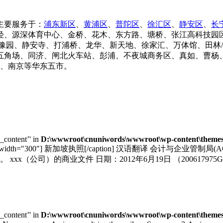
主要服务于：
浦东新区
、
黄浦区
、
普陀区
、
徐汇区
、
静安区
、
长
泾、源深体育中心、金桥、花木、东方路、塘桥、张江高科技园
豫园、静安寺、打浦桥、龙华、新天地、徐家汇、万体馆、田林
五角场、同济、闸北火车站、彭浦、不夜城商务区、真如、曹杨、
锡、南京等华东五市。
e_content’' in
D:\wwwroot\cnuniwords\wwwroot\wp-content\themes\
="aligncenter" width="300"] 新加坡执照[/caption] 汉
公司）的商业文件 日期：2012年6月19日 （200617975G
e_content’' in
D:\wwwroot\cnuniwords\wwwroot\wp-content\themes\