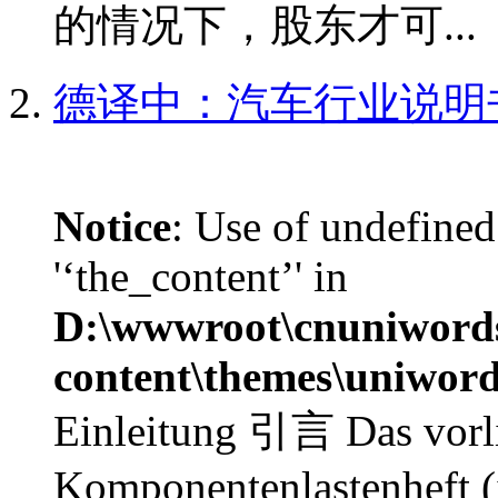
的情况下，股东才可...
德译中：汽车行业说明
Notice
: Use of undefined
'‘the_content’' in
D:\wwwroot\cnuniword
content\themes\uniword
Einleitung 引言 Das vorl
Komponentenlastenheft (