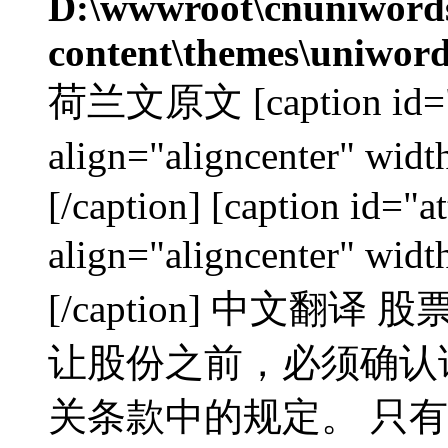
D:\wwwroot\cnuniword
content\themes\uniword
荷兰文原文 [caption id="a
align="aligncenter"
[/caption] [caption id="
align="aligncenter"
[/caption] 中文翻
让股份之前，必须确认
关条款中的规定。 只