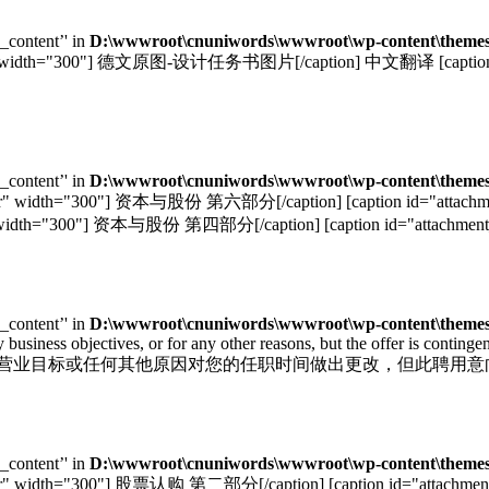
e_content’' in
D:\wwwroot\cnuniwords\wwwroot\wp-content\themes\
ter" width="300"] 德文原图-设计任务书图片[/caption] 中文翻译 [caption id
e_content’' in
D:\wwwroot\cnuniwords\wwwroot\wp-content\themes\
nter" width="300"] 资本与股份 第六部分[/caption] [caption id="atta
ter" width="300"] 资本与股份 第四部分[/caption] [caption id="attachment_5
e_content’' in
D:\wwwroot\cnuniwords\wwwroot\wp-content\themes\
siness objectives, or for any other reasons, but the offer is continge
公司可根据营业目标或任何其他原因对您的任职时间做出更改，但此聘用意
e_content’' in
D:\wwwroot\cnuniwords\wwwroot\wp-content\themes\
ter" width="300"] 股票认购 第二部分[/caption] [caption id="attach