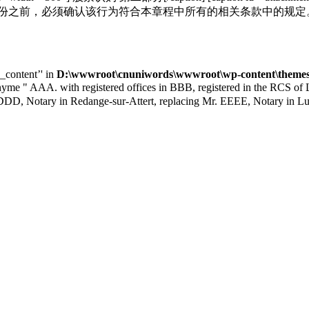
股东在转让股份之前，必须确认该行为符合本章程中所有的相关条款中的规
e_content’' in
D:\wwwroot\cnuniwords\wwwroot\wp-content\themes\
A. with registered offices in BBB, registered in the RCS of Luxe
DDD, Notary in Redange-sur-Attert, replacing Mr. EEEE, Notary in L