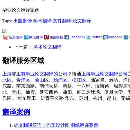
毕业论文翻译案例
Tags:
出国翻译
学术翻译
文件翻译
论文翻译
Facebook
Twitter
Myspace
新浪微博
腾讯微博
和讯微博
下一篇：
学术论文翻译
翻译服务区域
上海哪里有毕业论文翻译的公司
？语通
上海毕业论文翻译公司
北区
、
青浦区
、
金山区
、
杨浦区
、
松江区
、陆家嘴、潍坊、洋
东路、南京西路、南浦大桥、斜桥、十六铺、淮海路、城隍庙/
北、天山、仙霞、延安西路、曲阳、虹口足球场、复旦大学、
乐园 、华东理工、沪青平公路 华东、苏州、杭州、昆山、无
翻译案例
德文翻译汉语：汽车设计图|图纸翻译案例