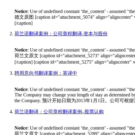
Notice
: Use of undefined constant ‘the_content’ - assumed '‘th
德文原图 [caption id="attachment_5074" align="aligncen
[/caption]
荷兰语翻译案例：公司章程翻译-资本与股份
Notice
: Use of undefined constant ‘the_content’ - assumed '‘th
荷兰文原文 [caption id="attachment_5273" align="alignce
[/caption] [caption id="attachment_5275" align="aligncen
聘用意向书翻译案例：英译中
Notice
: Use of undefined constant ‘the_content’ - assumed '‘th
The Company may change your length of stay as determined by bu
the Company. 预计开始日期为2013年1月1日。
荷兰语翻译：公司章程翻译案例–股票认购
Notice
: Use of undefined constant ‘the_content’ - assumed '‘th
荷兰文原文 [caption id="attachment_5289" align="aligncen