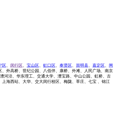
宁区
、
闵行区
、
宝山区
、
虹口区
、
奉贤区
、
崇明县
、
嘉定区
、
闸
区、外高桥、世纪公园、八佰伴、康桥、外滩、人民广场、南京
/漕河泾、华东理工、交通大学、漕宝路、中山公园、虹桥、古
上海西站、大华、交大闵行校区、梅陇、莘庄、七宝 、锦江