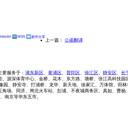
linkedin
MSN
邮件分享
上一篇：
公函翻译
主要服务于：
浦东新区
、
黄浦区
、
普陀区
、
徐汇区
、
静安区
、
长
泾、源深体育中心、金桥、花木、东方路、塘桥、张江高科技园
豫园、静安寺、打浦桥、龙华、新天地、徐家汇、万体馆、田林
五角场、同济、闸北火车站、彭浦、不夜城商务区、真如、曹杨、
锡、南京等华东五市。