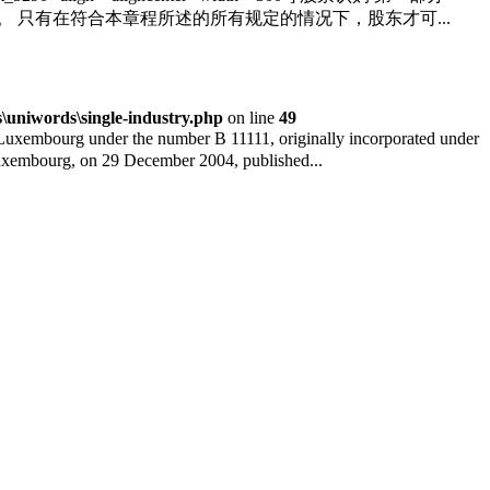
定。 只有在符合本章程所述的所有规定的情况下，股东才可...
uniwords\single-industry.php
on line
49
mbourg under the number B 11111, originally incorporated under
uxembourg, on 29 December 2004, published...