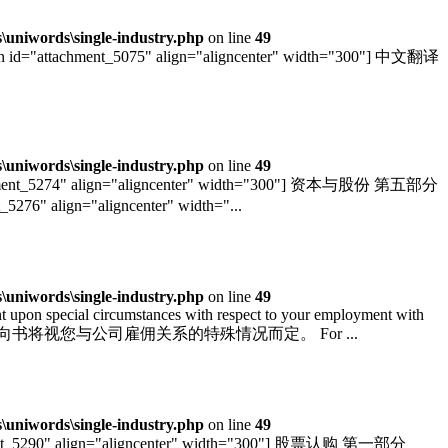
uniwords\single-industry.php
on line
49
="attachment_5075" align="aligncenter" width="300"] 中文翻译
uniwords\single-industry.php
on line
49
chment_5274" align="aligncenter" width="300"] 资本与股份 第五部分
276" align="aligncenter" width="...
uniwords\single-industry.php
on line
49
nt upon special circumstances with respect to your employment with
向书将视您与公司雇佣关系的特殊情况而定。 For ...
uniwords\single-industry.php
on line
49
ment_5290" align="aligncenter" width="300"] 股票认购 第一部分