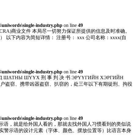
uniwords\single-industry.php
on line
49
语翻译 会计与企业管制局(ACRA)商业文件 本局尽一切努力保证所提供的信息及时准确。
） 以下内容为简短详情： 注册号： xxx 公司名称：xxxx(自
uniwords\single-industry.php
on line
49
НД ШАТНЫ ШҮҮХ 刑 事 判 决 书 ЭРҮҮГИЙН ХЭРГИЙН
窃、入户盗窃、携带凶器盗窃、扒窃的，处三年以下有期徒刑、拘役
uniwords\single-industry.php
on line
49
警示语，就是给外国人看的，那就去找外国人习惯看到的类似说
见，都可以用。 其实警示语的设计元素（字体、颜色、摆放位置等）比语言本身