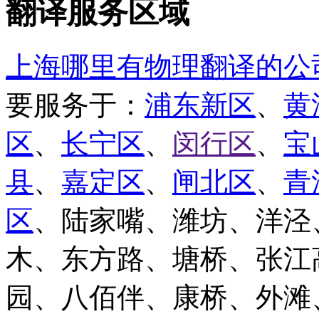
翻译服务区域
上海哪里有物理翻译的公
要服务于：
浦东新区
、
黄
区
、
长宁区
、
闵行区
、
宝
县
、
嘉定区
、
闸北区
、
青
区
、陆家嘴、潍坊、洋泾
木、东方路、塘桥、张江
园、八佰伴、康桥、外滩