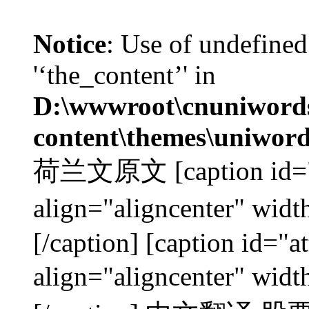
Notice
: Use of undefined
'‘the_content’' in
D:\wwwroot\cnuniword
content\themes\uniword
荷兰文原文 [caption id="a
align="aligncenter"
[/caption] [caption id="
align="aligncenter"