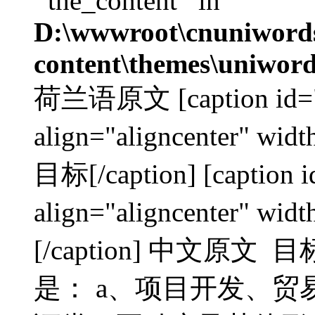
'‘the_content’' in
D:\wwwroot\cnuniword
content\themes\uniword
荷兰语原文 [caption id="a
align="aligncenter
目标[/caption] [caption 
align="aligncenter"
[/caption] 中文原
是： a、项目开发、贸