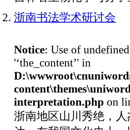
浙南书法学术研讨会
Notice
: Use of undefined
'‘the_content’' in
D:\wwwroot\cnuniword
content\themes\uniwords
interpretation.php
on l
浙南地区山川秀绝，人