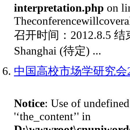
interpretation.php
on l
Theconferencewillcoverall
召开时间：2012.8.5 结
Shanghai (待定) ...
中国高校市场学研究会2
Notice
: Use of undefined
'‘the_content’' in
D:\wwwroot\cnuniword