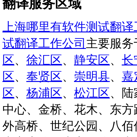
翻译服务区域
上海哪里有软件测试翻译
试翻译工作公司
主要服务
区
、
徐汇区
、
静安区
、
长
区
、
奉贤区
、
崇明县
、
嘉
区
、
杨浦区
、
松江区
、陆
中心、金桥、花木、东方
外高桥、世纪公园、八佰