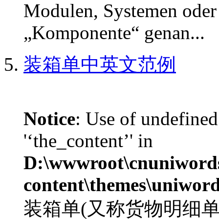
Modulen, Systemen oder
„Komponente“ genan...
装箱单中英文范例
Notice
: Use of undefined
'‘the_content’' in
D:\wwwroot\cnuniword
content\themes\uniword
装箱单(又称货物明细单)Pa