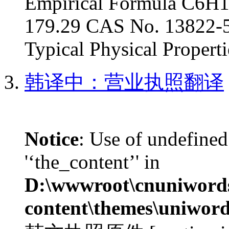
Empirical Formula C6H
179.29 CAS No. 13822-
Typical Physical Propertie
韩译中：营业执照翻译
Notice
: Use of undefined
'‘the_content’' in
D:\wwwroot\cnuniword
content\themes\uniword