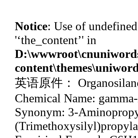
Notice
: Use of undefined
'‘the_content’' in
D:\wwwroot\cnuniword
content\themes\uniword
英语原件： Organosilane A
Chemical Name: gamma-
Synonym: 3-Aminopropyl
(Trimethoxysilyl)propyl