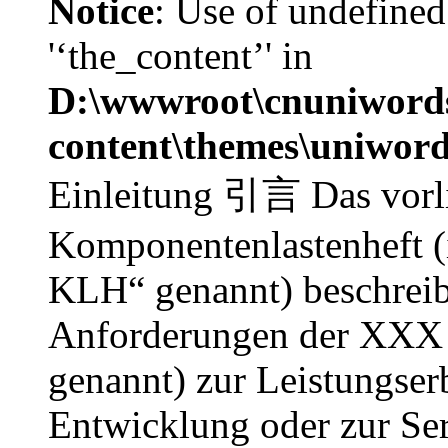
Notice
: Use of undefined
'‘the_content’' in
D:\wwwroot\cnuniword
content\themes\uniword
Einleitung 引言 Das vorl
Komponentenlastenheft (
KLH“ genannt) beschreib
Anforderungen der XXX 
genannt) zur Leistungse
Entwicklung oder zur Ser