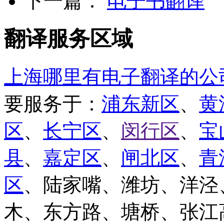
下一篇：
电子书翻译
翻译服务区域
上海哪里有电子翻译的公
要服务于：
浦东新区
、
黄
区
、
长宁区
、
闵行区
、
宝
县
、
嘉定区
、
闸北区
、
青
区
、陆家嘴、潍坊、洋泾
木、东方路、塘桥、张江