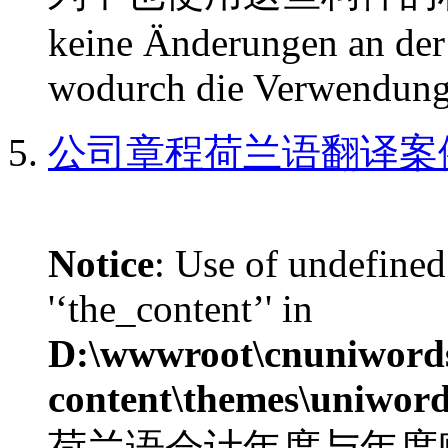
keine Änderungen an de
wodurch die Verwendung
公司章程荷兰语翻译案
Notice
: Use of undefined
'‘the_content’' in
D:\wwwroot\cnuniword
content\themes\uniword
荷兰语会计年度与年度账部分