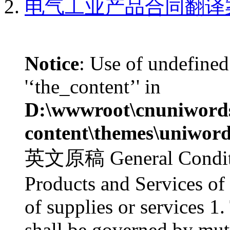
电气工业产品合同翻译
Notice
: Use of undefined
'‘the_content’' in
D:\wwwroot\cnuniword
content\themes\uniword
英文原稿 General Condition
Products and Services of 
of supplies or services 1.
shall be governed by mut