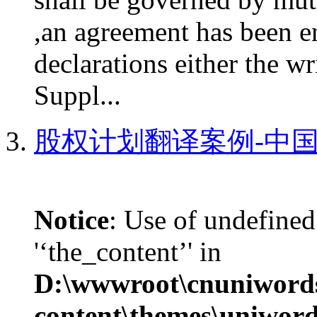
,an agreement has been e
declarations either the w
Suppl...
股权计划翻译案例-中国
Notice
: Use of undefined
'‘the_content’' in
D:\wwwroot\cnuniword
content\themes\uniword