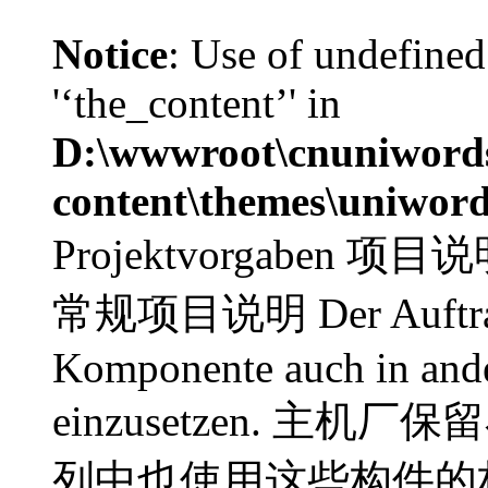
Notice
: Use of undefined
'‘the_content’' in
D:\wwwroot\cnuniword
content\themes\uniword
Projektvorgaben 项目说明 
常规项目说明 Der Auftraggeb
Komponente auch in ande
einzusetzen. 
列中也使用这些构件的权利。 De