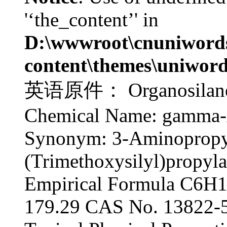
'‘the_content’' in
D:\wwwroot\cnuniword
content\themes\uniword
英语原件： Organosilane A
Chemical Name: gamma-
Synonym: 3-Aminopropyl
(Trimethoxysilyl)propyl
Empirical Formula C6H
179.29 CAS No. 13822-