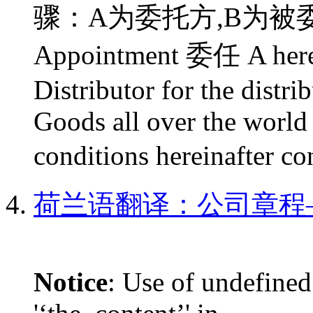
骤：A为委托方,B为被委
Appointment 委任 A hereby
Distributor for the distri
Goods all over the world 
conditions hereinafter 
荷兰语翻译：公司章程
Notice
: Use of undefined