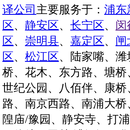
译公司
主要服务于：
浦东
区
、
静安区
、
长宁区
、
闵
区
、
崇明县
、
嘉定区
、
闸
区
、
松江区
、陆家嘴、潍
桥、花木、东方路、塘桥
世纪公园、八佰伴、康桥
路、南京西路、南浦大桥
隍庙/豫园、静安寺、打