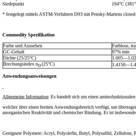
Siedepunkt
194°C (381°
* festgelegt mittels ASTM-Verfahren D93 mit Pensky-Martens closed
Commodity Spezifikation
Farbe und Aussehen
Farblose, tr
GC-Gehalt
97% min
Dichte (25/25°C)
1.005—1.0
Brechungsindex n
(25°C)
1.4150—1.
D
Anwendungsanweisungen
Allgemeine Information
: Es handelt sich um einen aminofunktionale
welcher über einen breiten Anwendungsbereich verfügt, um überrage
anorganischen Reaktivität und chemischer Bindung. Er ist insbesondere
Geeignete Polymere: Acryl, Polyolefin, Butyl, Polysulfid, Zellulose