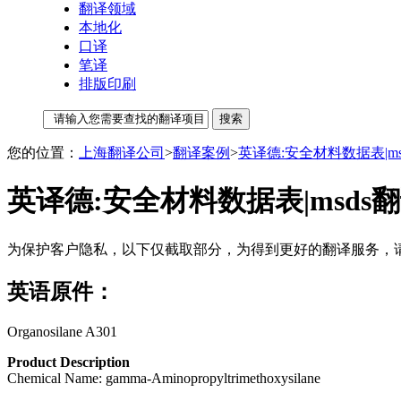
翻译领域
本地化
口译
笔译
排版印刷
您的位置：
上海翻译公司
>
翻译案例
>
英译德:安全材料数据表|ms
英译德:安全材料数据表|msds
为保护客户隐私，以下仅截取部分，为得到更好的翻译服务，
英语原件：
Organosilane A301
Product Description
Chemical Name: gamma-Aminopropyltrimethoxysilane