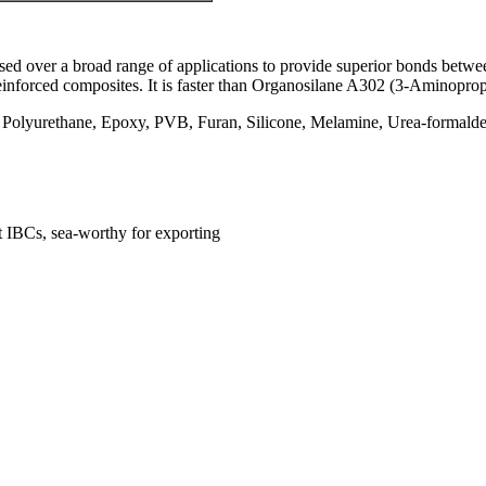
s used over a broad range of applications to provide superior bonds bet
reinforced composites. It is faster than Organosilane A302 (3-Aminoprop
ic, Polyurethane, Epoxy, PVB, Furan, Silicone, Melamine, Urea-formalde
 IBCs, sea-worthy for exporting