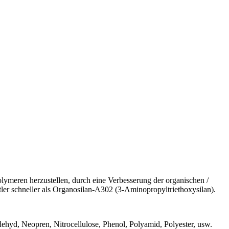
ymeren herzustellen, durch eine Verbesserung der organischen /
ttler schneller als Organosilan-A302 (3-Aminopropyltriethoxysilan).
dehyd, Neopren, Nitrocellulose, Phenol, Polyamid, Polyester, usw.