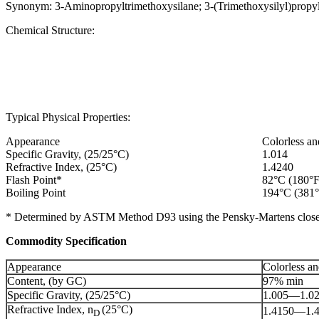
Synonym: 3-Aminopropyltrimethoxysilane; 3-(Trimethoxysilyl)propy
Chemical Structure:
Typical Physical Properties:
Appearance
Colorless an
Specific Gravity, (25/25°C)
1.014
Refractive Index, (25°C)
1.4240
Flash Point*
82°C (180°F
Boiling Point
194°C (381°
* Determined by ASTM Method D93 using the Pensky-Martens close
Commodity Specification
Appearance
Colorless an
Content, (by GC)
97% min
Specific Gravity, (25/25°C)
1.005—1.0
Refractive Index, n
(25°C)
1.4150—1.
D