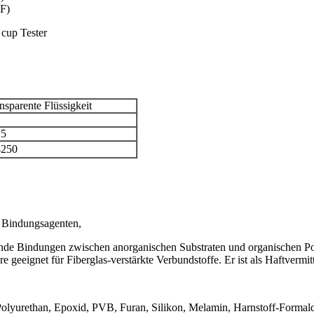
F)
 cup Tester
ansparente Flüssigkeit
25
4250
n Bindungsagenten,
nde Bindungen zwischen anorganischen Substraten und organischen Pol
 geeignet für Fiberglas-verstärkte Verbundstoffe. Er ist als Haftvermi
, Polyurethan, Epoxid, PVB, Furan, Silikon, Melamin, Harnstoff-Formal