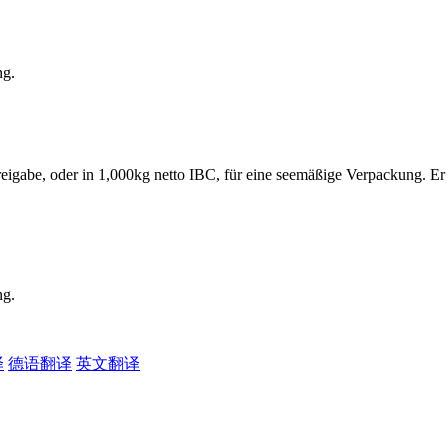
ng.
eigabe, oder in 1,000kg netto IBC, für eine seemäßige Verpackung. Er
ng.
译
德语翻译
英文翻译