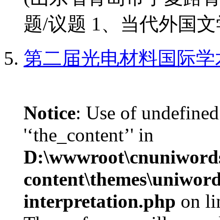
题/议题 1、当代外国文学
第二届光电材料国际学
Notice
: Use of undefined
'‘the_content’' in
D:\wwwroot\cnuniword
content\themes\uniwords
interpretation.php
on l