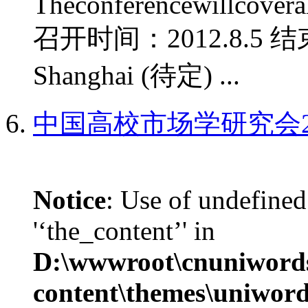
Theconferencewillcoverall
召开时间：2012.8.5 结
Shanghai (待定) ...
中国高校市场学研究会2
Notice
: Use of undefined
'‘the_content’' in
D:\wwwroot\cnuniword
content\themes\uniwords