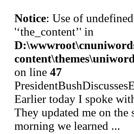
Notice
: Use of undefined
'‘the_content’' in
D:\wwwroot\cnuniword
content\themes\uniword
on line
47
PresidentBushDiscus
Earlier today I spoke w
They updated me on the s
morning we learned ...