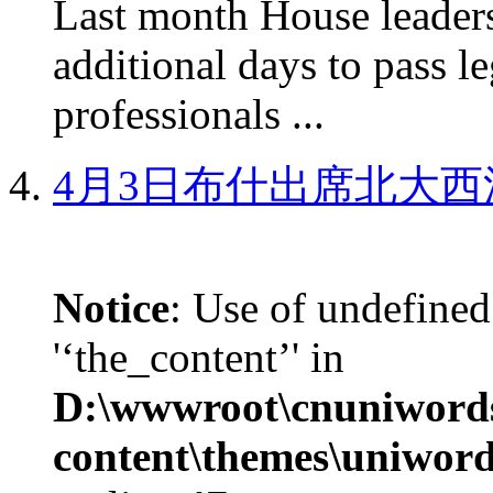
Last month House leaders
additional days to pass le
professionals ...
4月3日布什出席北大西
Notice
: Use of undefined
'‘the_content’' in
D:\wwwroot\cnuniword
content\themes\uniword