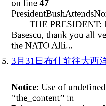
on line
47
PresidentBushAttendsNo
THE PRESIDENT: Mr. S
Basescu, thank you all v
the NATO Alli...
3月31日布什前往大西
Notice
: Use of undefined
'‘the_content’' in