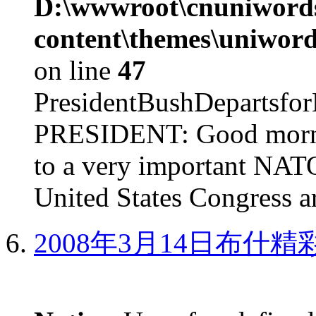
D:\wwwroot\cnuniword
content\themes\uniword
on line
47
PresidentBushDepar
PRESIDENT: Good mornin
to a very important NAT
United States Congress ar
2008年3月14日布什