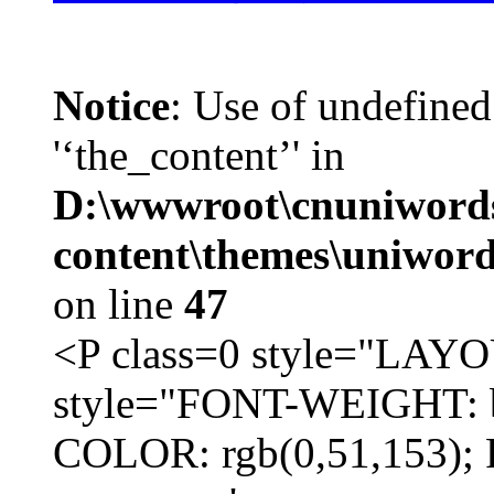
Notice
: Use of undefined
'‘the_content’' in
D:\wwwroot\cnuniword
content\themes\uniword
on line
47
<P class=0 style="LA
style="FONT-WEIGHT: b
COLOR: rgb(0,51,153); 