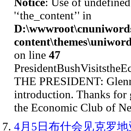
Notice
: Use of undefined
'‘the_content’' in
D:\wwwroot\cnuniword
content\themes\uniword
on line
47
PresidentBushVisits
THE PRESIDENT: Glenn, 
introduction. Thanks for 
the Economic Club of Ne
4月5日布什会见克罗地