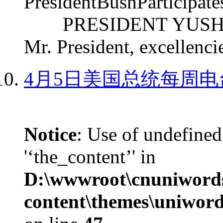
PresidentBushParticipat
PRESIDENT YUSHCHEN
Mr. President, excellencie
4月5日美国总统每周电
Notice
: Use of undefined
'‘the_content’' in
D:\wwwroot\cnuniword
content\themes\uniword