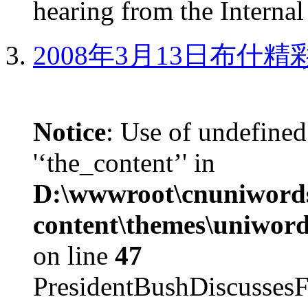
hearing from the Internal
2008年3月13日布什
Notice
: Use of undefined
'‘the_content’' in
D:\wwwroot\cnuniword
content\themes\uniword
on line
47
PresidentBushDiscus