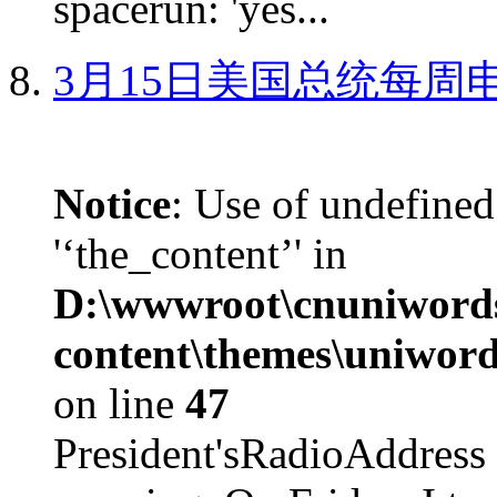
spacerun: 'yes...
3月15日美国总统每周
Notice
: Use of undefined
'‘the_content’' in
D:\wwwroot\cnuniword
content\themes\uniword
on line
47
President'sRadioAdd