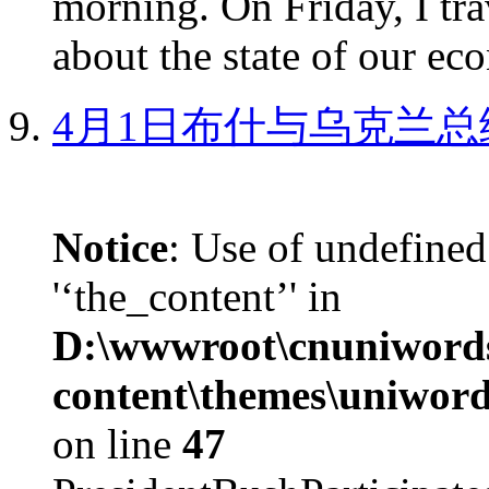
morning. On Friday, I tra
about the state of our eco
4月1日布什与乌克兰总
Notice
: Use of undefined
'‘the_content’' in
D:\wwwroot\cnuniword
content\themes\uniword
on line
47