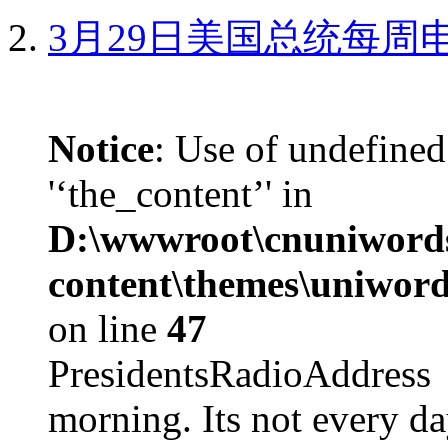
3月29日美国总统每周
Notice
: Use of undefined
'‘the_content’' in
D:\wwwroot\cnuniword
content\themes\uniword
on line
47
PresidentsRadioAddr
morning. Its not every d