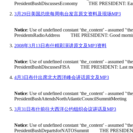
PresidentBushDiscussesEconomy THE PRESIDENT: Earlier tod
3月29日美国总统每周电台发言原文资料及现场MP3
Notice
: Use of undefined constant ‘the_content’ - assumed '‘th
PresidentsRadioAddress THE PRESIDENT: Good morning. Its n
2008年3月13日布什精彩演讲原文及MP3资料
Notice
: Use of undefined constant ‘the_content’ - assumed '‘th
PresidentBushDiscussesFISA THE PRESIDENT: Last month House 
4月3日布什出席北大西洋峰会讲话原文及MP3
Notice
: Use of undefined constant ‘the_content’ - assumed '‘th
PresidentBushAttendsNorthAtlanticCouncilSummitMeeting THE
3月31日布什前往大西洋公约组织会议讲话及MP3
Notice
: Use of undefined constant ‘the_content’ - assumed '‘th
PresidentBushDepartsforNATOSummit THE PRESIDENT: Good m