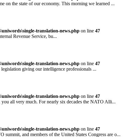
 the state of our economy. This morning we learned ...
niwords\single-translation-news.php
on line
47
rnal Revenue Service, bu...
niwords\single-translation-news.php
on line
47
ation giving our intelligence professionals ...
niwords\single-translation-news.php
on line
47
all very much. For nearly six decades the NATO Alli...
niwords\single-translation-news.php
on line
47
mit, and members of the United States Congress are o...