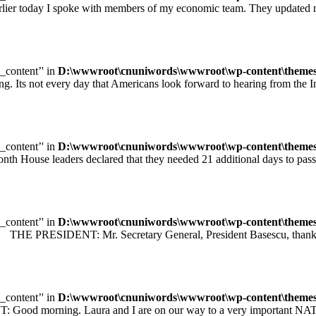
ay I spoke with members of my economic team. They updated me on
e_content’' in
D:\wwwroot\cnuniwords\wwwroot\wp-content\themes\u
ot every day that Americans look forward to hearing from the Inte
e_content’' in
D:\wwwroot\cnuniwords\wwwroot\wp-content\themes\u
leaders declared that they needed 21 additional days to pass legisl
e_content’' in
D:\wwwroot\cnuniwords\wwwroot\wp-content\themes\u
 PRESIDENT: Mr. Secretary General, President Basescu, thank you 
e_content’' in
D:\wwwroot\cnuniwords\wwwroot\wp-content\themes\u
orning. Laura and I are on our way to a very important NATO sum