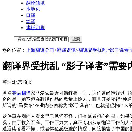
翻译领域
本地化
口译
笔译
排版印刷
您的位置：
上海翻译公司
>
翻译资讯
>
翻译界受扰乱 “影子译者
翻译界受扰乱 “影子译者”需要
整理:北京商报
著名
英语翻译
家马爱农最近可谓红极一时，这位曾经翻译过《
奇的是，她不但在翻译作品的数量上惊人，而且开始变得“神通
所谓的“马爱侬”在业内被俗称为“影子译者”，也就是虚构出
这件事在圈内人看来早已见怪不怪，但令笔者担心的是，如果
况，由于收入不高、工作压力大，真正专职从事翻译工作的人
遭遇读者看不懂，或者体验感极差的情况，间接损害了中国的