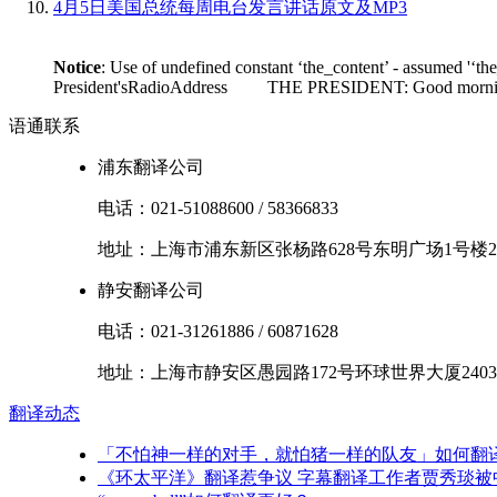
4月5日美国总统每周电台发言讲话原文及MP3
Notice
: Use of undefined constant ‘the_content’ - assumed '‘th
President'sRadioAddress THE PRESIDENT: Good morning. I'm
语通
联系
浦东翻译公司
电话：
021-51088600
/
58366833
地址：
上海市
浦东新区
张杨路628号东明广场1号楼2
静安翻译公司
电话：
021-31261886
/
60871628
地址：
上海市
静安区
愚园路172号环球世界大厦2403
翻译
动态
「不怕神一样的对手，就怕猪一样的队友」如何翻
《环太平洋》翻译惹争议 字幕翻译工作者贾秀琰被