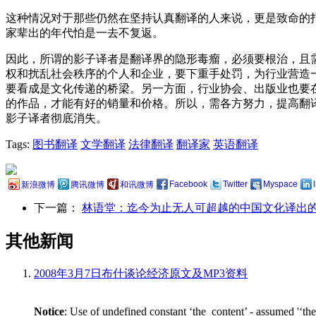
这种情况对于那些仍然在坚持认真翻译的人来说，更是致命的
家辈出的年代怕是一去不复返。
因此，所谓的影子译者是翻译界的隐形毒瘤，必须要根治，且
权和扰乱社会秩序的个人和企业，要下重手处罚，为行业营造
要看成是文化传递的桥梁。另一方面，行业协会、出版业也要
的作品，才能有好的销量和价格。所以，需各方努力，提高翻
影子译者彻底消失。
Tags:
图书翻译
文学翻译
法律翻译
翻译家
英语翻译
Facebook
Twitter
Myspace
新浪微博
腾讯微博
和讯微博
下一篇：
林语堂：迄今为止无人可超越的中国文化译出
其他新闻
2008年3月7日布什谈论经济原文及MP3资料
Notice
: Use of undefined constant ‘the_content’ - assumed '‘th