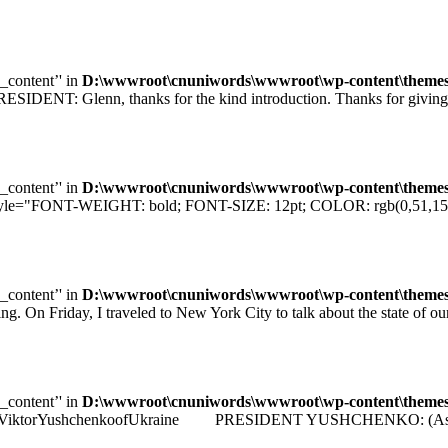
e_content’' in
D:\wwwroot\cnuniwords\wwwroot\wp-content\themes\u
T: Glenn, thanks for the kind introduction. Thanks for giving me
e_content’' in
D:\wwwroot\cnuniwords\wwwroot\wp-content\themes\u
="FONT-WEIGHT: bold; FONT-SIZE: 12pt; COLOR: rgb(0,51,153); F
e_content’' in
D:\wwwroot\cnuniwords\wwwroot\wp-content\themes\u
iday, I traveled to New York City to talk about the state of our e
e_content’' in
D:\wwwroot\cnuniwords\wwwroot\wp-content\themes\u
identViktorYushchenkoofUkraine PRESIDENT YUSHCHENKO: (As transla