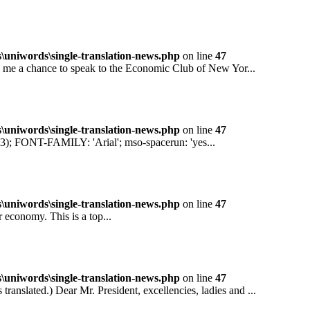
niwords\single-translation-news.php
on line
47
 a chance to speak to the Economic Club of New Yor...
niwords\single-translation-news.php
on line
47
ONT-FAMILY: 'Arial'; mso-spacerun: 'yes...
niwords\single-translation-news.php
on line
47
conomy. This is a top...
niwords\single-translation-news.php
on line
47
ted.) Dear Mr. President, excellencies, ladies and ...