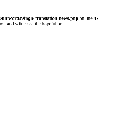
niwords\single-translation-news.php
on line
47
and witnessed the hopeful pr...