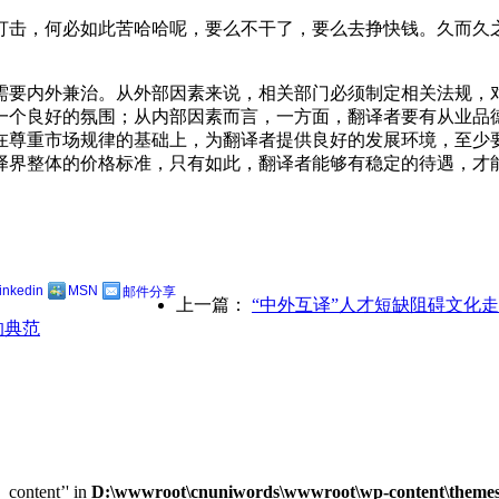
打击，何必如此苦哈哈呢，要么不干了，要么去挣快钱。久而久
需要内外兼治。从外部因素来说，相关部门必须制定相关法规，
一个良好的氛围；从内部因素而言，一方面，翻译者要有从业品
在尊重市场规律的基础上，为翻译者提供良好的发展环境，至少
译界整体的价格标准，只有如此，翻译者能够有稳定的待遇，才
linkedin
MSN
邮件分享
上一篇：
“中外互译”人才短缺阻碍文化
的典范
e_content’' in
D:\wwwroot\cnuniwords\wwwroot\wp-content\themes\u