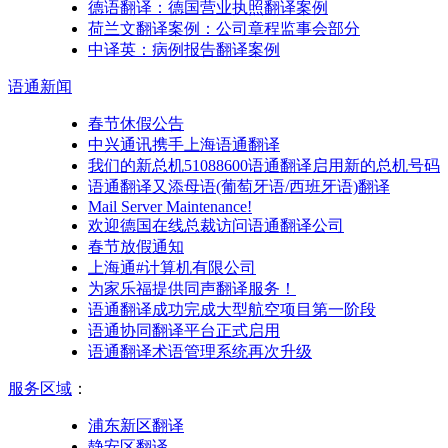
德语翻译：德国营业执照翻译案例
荷兰文翻译案例：公司章程监事会部分
中译英：病例报告翻译案例
语通
新闻
春节休假公告
中兴通讯携手上海语通翻译
我们的新总机51088600语通翻译启用新的总机号码
语通翻译又添母语(葡萄牙语/西班牙语)翻译
Mail Server Maintenance!
欢迎德国在线总裁访问语通翻译公司
春节放假通知
上海通#计算机有限公司
为家乐福提供同声翻译服务！
语通翻译成功完成大型航空项目第一阶段
语通协同翻译平台正式启用
语通翻译术语管理系统再次升级
服务区域
：
浦东新区翻译
静安区翻译