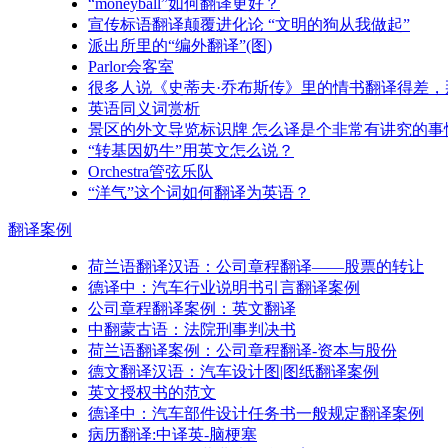
“moneyball”如何翻译更好？
宣传标语翻译颠覆进化论 “文明的狗从我做起”
派出所里的“编外翻译”(图)
Parlor会客室
很多人说《史蒂夫·乔布斯传》里的情书翻译得差
英语同义词赏析
景区的外文导览标识牌 怎么译是个非常有讲究的事
“转基因奶牛”用英文怎么说？
Orchestra管弦乐队
“洋气”这个词如何翻译为英语？
翻译
案例
荷兰语翻译汉语：公司章程翻译——股票的转让
德译中：汽车行业说明书引言翻译案例
公司章程翻译案例：英文翻译
中翻蒙古语：法院刑事判决书
荷兰语翻译案例：公司章程翻译-资本与股份
德文翻译汉语：汽车设计图|图纸翻译案例
英文授权书的范文
德译中：汽车部件设计任务书一般规定翻译案例
病历翻译:中译英-脑梗塞