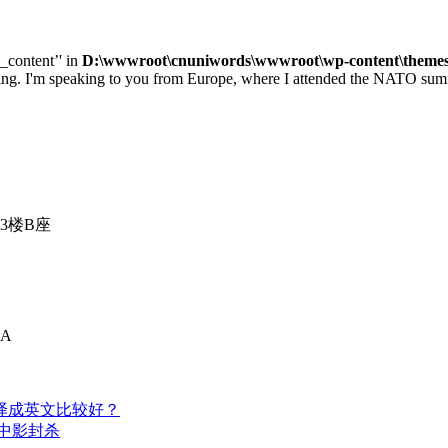
e_content’' in
D:\wwwroot\cnuniwords\wwwroot\wp-content\themes\u
 speaking to you from Europe, where I attended the NATO summit 
3楼B座
A
译成英文比较好？
中影封杀