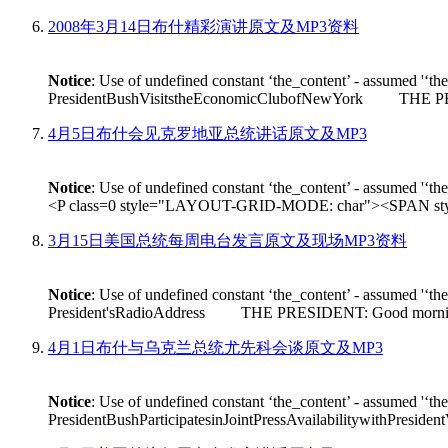
2008年3月14日布什精彩演讲原文及MP3资料
Notice
: Use of undefined constant ‘the_content’ - assumed '‘th
PresidentBushVisitstheEconomicClubofNewYork THE PRESIDEN
4月5日布什会见克罗地亚总统讲话原文及MP3
Notice
: Use of undefined constant ‘the_content’ - assumed '‘th
<P class=0 style="LAYOUT-GRID-MODE: char"><SPAN style
3月15日美国总统每周电台发言原文及现场MP3资料
Notice
: Use of undefined constant ‘the_content’ - assumed '‘th
President'sRadioAddress THE PRESIDENT: Good morning. On Fr
4月1日布什与乌克兰总统尤先科会谈原文及MP3
Notice
: Use of undefined constant ‘the_content’ - assumed '‘th
PresidentBushParticipatesinJointPressAvailabilitywithPres