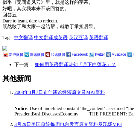
似乎《无间道风云》里，就是这样的字幕。
好吧，其实我本来不该回答的。
回答五
Dare to team, dare to redeem.
既然敢于和大家一起结帮，就敢于承担后果。
Tags:
中文翻译
中文翻译成英语
英汉互译
英语翻译
Facebook
Twitter
Myspace
新浪微博
腾讯微博
和讯微博
下一篇：
如何用英语翻译诗句「月下白莲花」？
其他新闻
2008年3月7日布什谈论经济原文及MP3资料
Notice
: Use of undefined constant ‘the_content’ - assumed '‘th
PresidentBushDiscussesEconomy THE PRESIDENT: Earlier tod
3月29日美国总统每周电台发言原文资料及现场MP3