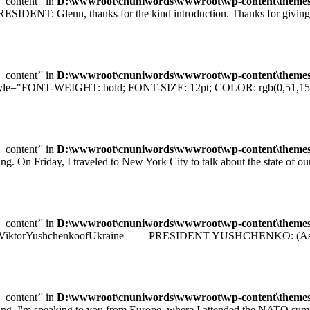
e_content’' in
D:\wwwroot\cnuniwords\wwwroot\wp-content\themes\u
T: Glenn, thanks for the kind introduction. Thanks for giving me
e_content’' in
D:\wwwroot\cnuniwords\wwwroot\wp-content\themes\u
="FONT-WEIGHT: bold; FONT-SIZE: 12pt; COLOR: rgb(0,51,153); F
e_content’' in
D:\wwwroot\cnuniwords\wwwroot\wp-content\themes\u
iday, I traveled to New York City to talk about the state of our e
e_content’' in
D:\wwwroot\cnuniwords\wwwroot\wp-content\themes\u
identViktorYushchenkoofUkraine PRESIDENT YUSHCHENKO: (As transla
e_content’' in
D:\wwwroot\cnuniwords\wwwroot\wp-content\themes\u
 speaking to you from Europe, where I attended the NATO summit 