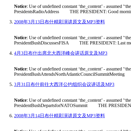
Notice
: Use of undefined constant ‘the_content’ - assumed '‘th
PresidentsRadioAddress THE PRESIDENT: Good morning. Its n
2008年3月13日布什精彩演讲原文及MP3资料
Notice
: Use of undefined constant ‘the_content’ - assumed '‘th
PresidentBushDiscussesFISA THE PRESIDENT: Last month House 
4月3日布什出席北大西洋峰会讲话原文及MP3
Notice
: Use of undefined constant ‘the_content’ - assumed '‘th
PresidentBushAttendsNorthAtlanticCouncilSummitMeeting THE
3月31日布什前往大西洋公约组织会议讲话及MP3
Notice
: Use of undefined constant ‘the_content’ - assumed '‘th
PresidentBushDepartsforNATOSummit THE PRESIDENT: Good m
2008年3月14日布什精彩演讲原文及MP3资料