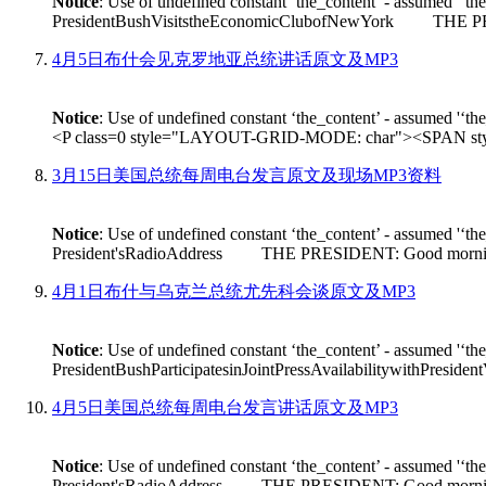
Notice
: Use of undefined constant ‘the_content’ - assumed '‘th
PresidentBushVisitstheEconomicClubofNewYork THE PRESIDEN
4月5日布什会见克罗地亚总统讲话原文及MP3
Notice
: Use of undefined constant ‘the_content’ - assumed '‘th
<P class=0 style="LAYOUT-GRID-MODE: char"><SPAN style
3月15日美国总统每周电台发言原文及现场MP3资料
Notice
: Use of undefined constant ‘the_content’ - assumed '‘th
President'sRadioAddress THE PRESIDENT: Good morning. On Fr
4月1日布什与乌克兰总统尤先科会谈原文及MP3
Notice
: Use of undefined constant ‘the_content’ - assumed '‘th
PresidentBushParticipatesinJointPressAvailabilitywithPres
4月5日美国总统每周电台发言讲话原文及MP3
Notice
: Use of undefined constant ‘the_content’ - assumed '‘th
President'sRadioAddress THE PRESIDENT: Good morning. I'm