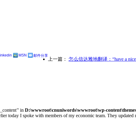
linkedin
MSN
邮件分享
上一篇：
怎么信达雅地翻译：“have a nice 
e_content’' in
D:\wwwroot\cnuniwords\wwwroot\wp-content\themes\u
ay I spoke with members of my economic team. They updated me on