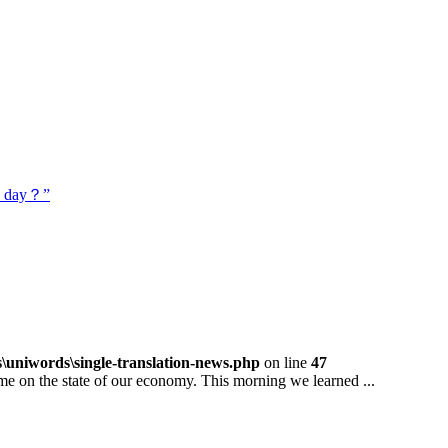
day？”
niwords\single-translation-news.php
on line
47
 the state of our economy. This morning we learned ...