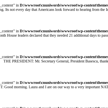
e_content’' in
D:\wwwroot\cnuniwords\wwwroot\wp-content\themes\u
ot every day that Americans look forward to hearing from the Inte
e_content’' in
D:\wwwroot\cnuniwords\wwwroot\wp-content\themes\u
leaders declared that they needed 21 additional days to pass legisl
e_content’' in
D:\wwwroot\cnuniwords\wwwroot\wp-content\themes\u
 PRESIDENT: Mr. Secretary General, President Basescu, thank you 
e_content’' in
D:\wwwroot\cnuniwords\wwwroot\wp-content\themes\u
orning. Laura and I are on our way to a very important NATO sum