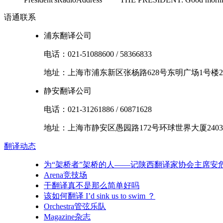
语通
联系
浦东翻译公司
电话：
021-51088600
/
58366833
地址：
上海市
浦东新区
张杨路628号东明广场1号楼2
静安翻译公司
电话：
021-31261886
/
60871628
地址：
上海市
静安区
愚园路172号环球世界大厦2403
翻译
动态
为“架桥者”架桥的人——记陕西翻译家协会主席安
Arena竞技场
干翻译真不是那么简单好吗
该如何翻译 I’d sink us to swim ？
Orchestra管弦乐队
Magazine杂志