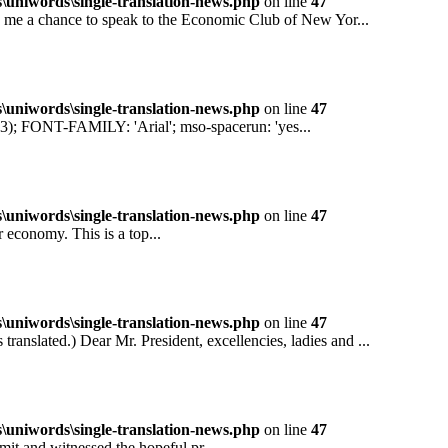
niwords\single-translation-news.php
on line
47
 a chance to speak to the Economic Club of New Yor...
niwords\single-translation-news.php
on line
47
ONT-FAMILY: 'Arial'; mso-spacerun: 'yes...
niwords\single-translation-news.php
on line
47
conomy. This is a top...
niwords\single-translation-news.php
on line
47
ted.) Dear Mr. President, excellencies, ladies and ...
niwords\single-translation-news.php
on line
47
and witnessed the hopeful pr...