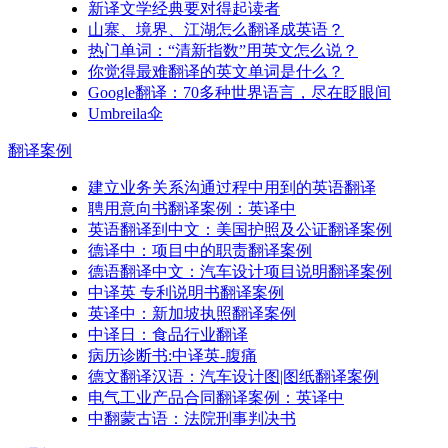
新译文学经典要对得起读者
山寨、境界、江湖怎么翻译成英语？
热门单词：“清新指数”用英文怎么说？
你觉得最难翻译的英文单词是什么？
Google翻译：70多种世界语言，尽在眨眼间
Umbreila伞
翻译
案例
建立业务关系沟通过程中用到的英语翻译
聘用意向书翻译案例：英译中
英语翻译到中文：美国护照及公证翻译案例
德译中：项目中的职责翻译案例
德语翻译中文：汽车设计项目说明翻译案例
中译英 专利说明书翻译案例
英译中：新加坡执照翻译案例
中译日：食品行业翻译
病历诊断书:中译英-腹痛
德文翻译汉语：汽车设计图|图纸翻译案例
电气工业产品合同翻译案例：英译中
中翻蒙古语：法院刑事判决书