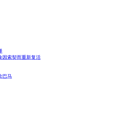
译
象因索契而重新复活
欧巴马