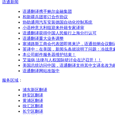
语通
新闻
语通翻译携手鲍尔金融集团
和新疆兵团签订合作协议
协助通用汽车安装德国自动化控制系统
小语种意大利组迎来外籍专家译审
语通翻译获得中国人民银行上海分行认可
语通翻译重大业务调整
塞浦路斯工商会代表团即将来沪，语通担纲会议翻
英译中：在美国，新闻头条就说明了问题：冷战意
本公司邮件服务器维护结束！
艾滋病,法律与人权国际研讨会在沪召开！！
美国总统访问中国，语通翻译支持其中文译名改为
语通翻译网站改版中
服务区域
：
浦东新区翻译
静安区翻译
黄浦区翻译
徐汇区翻译
长宁区翻译