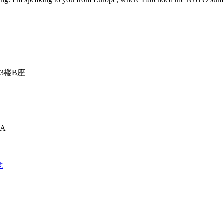
3楼B座
A
危