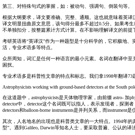
第三、对特殊句式的掌握，如：被动句、强调句、倒装句等。
根据大纲要求，译文要准确、完整、通顺。这也就意味着英译
译文明显扭曲原文意思，该句得分最多不超过0.5分。如果考
不单独扣分，按整篇累计方式计算。在不影响理解译文的前提下，
考研英语将“英译汉”作为一种题型是十分科学的，它积极地
活，专业术语多等特点。
众所周知，词汇是任何一种语言的最小元素。名词在翻译中至
困扰。
专业术语多是科普性文章的特点和标志。我们拿1998年翻译73
Astrophysicists working with ground-based detectors at the South pole
在这道题中，astrophysicists是天体物理学家，由前缀 astro-
detector中，detector这个名词既可以指人，表示发现者
detectors和balloon-borne instruments是并列关系，而inst
其次，人名地名的出现也是科普类文章的一大特点。1994年的真题，提到了
型”。遇到Galileo, Darwin等知名人士，要采取普遍