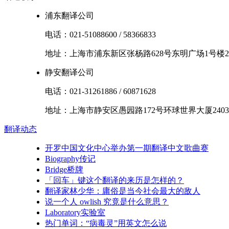
浦东翻译公司
电话：
021-51088600
/
58366833
地址：
上海市
浦东新区
张杨路628号东明广场1号楼2
静安翻译公司
电话：
021-31261886
/
60871628
地址：
上海市
静安区
愚园路172号环球世界大厦2403
翻译
动态
开罗中国文化中心举办第一期翻译中文歌曲赛
Biography传记
Bridge桥牌
「回车」键这个翻译的来历是怎样的？
翻译家林少华：庸俗是当今社会最大的敌人
说一个人 owlish 究竟是什么意思？
Laboratory实验室
热门单词：“病毒灵”用英文怎么说