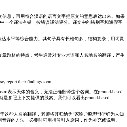
文信息，再用符合汉语的语言文字把原文的意思表达出来。如果
其中一个译法有错，按错误译法评分。译文中的错别字和通假字
表达水平等综合能力。其句子具有长难句多，结构复杂，用词灵
文章题材的特点，考生通常对专业术语和人名地名的翻译，产生
ay report their findings soon.
前缀astro表示天体的含义，无法正确翻译这个名词。在ground-based
是参照上下文提供的线索。我们可以看出ground-based
son. 对于这些人名的翻译，老师将其归纳为“家喻户晓型”和“鲜为人知
，则可采用音译的方法，必要时可用括号引入原词，作为补充或说明。