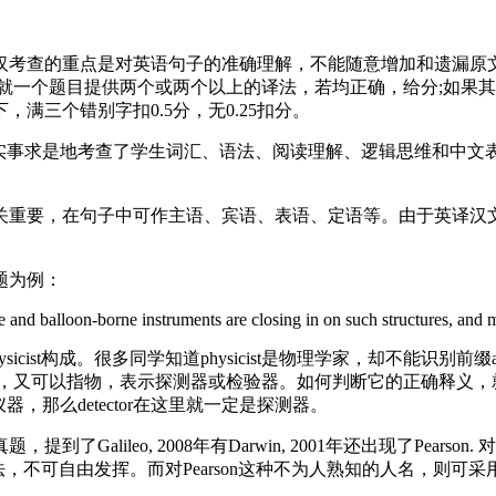
汉考查的重点是对英语句子的准确理解，不能随意增加和遗漏原
生就一个题目提供两个或两个以上的译法，若均正确，给分;如果
满三个错别字扣0.5分，无0.25扣分。
、实事求是地考查了学生词汇、语法、阅读理解、逻辑思维和中文
关重要，在句子中可作主语、宾语、表语、定语等。由于英译汉
题为例：
 and balloon-borne instruments are closing in on such structures, and m
 加physicist构成。很多同学知道physicist是物理学家，却不能识别
，探测者，又可以指物，表示探测器或检验器。如何判断它的正确释义，就
rument是仪器，那么detector在这里就一定是探测器。
Galileo, 2008年有Darwin, 2001年还出现了Pear
、公认的译法，不可自由发挥。而对Pearson这种不为人熟知的人名