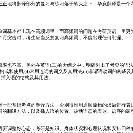
正正地将翻译部分的复习与练习落于笔头之下，毕竟翻译是一个
单词基本都出现在高频词里，而高频词的问题在考研英语二里更
个月突击时，考生应当反复复习高频词，不能出现任何纰漏。
也不高。另外在英语(二)的大纲之中，明确列出了考查的语法知识
和使用;(4)常用连词的词义及其用法;(5)非谓语动词的构成及其
句、插入语的结构及其用法。
握一些基础考点的翻译方法，否则很难用通顺流畅的汉语进行表
词的翻译方法，以及插入语的位置、被动语态的表达、语序的调
后要调整好心态，考研是知识、身体状况和心理状况和安排四种