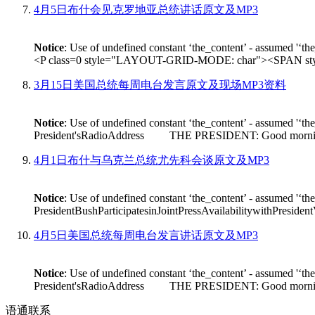
4月5日布什会见克罗地亚总统讲话原文及MP3
Notice
: Use of undefined constant ‘the_content’ - assumed '‘th
<P class=0 style="LAYOUT-GRID-MODE: char"><SPAN style
3月15日美国总统每周电台发言原文及现场MP3资料
Notice
: Use of undefined constant ‘the_content’ - assumed '‘th
President'sRadioAddress THE PRESIDENT: Good morning. On Fr
4月1日布什与乌克兰总统尤先科会谈原文及MP3
Notice
: Use of undefined constant ‘the_content’ - assumed '‘th
PresidentBushParticipatesinJointPressAvailabilitywithPres
4月5日美国总统每周电台发言讲话原文及MP3
Notice
: Use of undefined constant ‘the_content’ - assumed '‘th
President'sRadioAddress THE PRESIDENT: Good morning. I'm
语通
联系