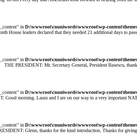
e_content’' in
D:\wwwroot\cnuniwords\wwwroot\wp-content\themes\u
leaders declared that they needed 21 additional days to pass legisl
e_content’' in
D:\wwwroot\cnuniwords\wwwroot\wp-content\themes\u
 PRESIDENT: Mr. Secretary General, President Basescu, thank you 
e_content’' in
D:\wwwroot\cnuniwords\wwwroot\wp-content\themes\u
orning. Laura and I are on our way to a very important NATO sum
e_content’' in
D:\wwwroot\cnuniwords\wwwroot\wp-content\themes\u
T: Glenn, thanks for the kind introduction. Thanks for giving me