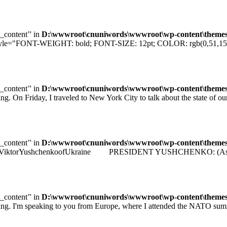
e_content’' in
D:\wwwroot\cnuniwords\wwwroot\wp-content\themes\u
="FONT-WEIGHT: bold; FONT-SIZE: 12pt; COLOR: rgb(0,51,153); F
e_content’' in
D:\wwwroot\cnuniwords\wwwroot\wp-content\themes\u
iday, I traveled to New York City to talk about the state of our e
e_content’' in
D:\wwwroot\cnuniwords\wwwroot\wp-content\themes\u
identViktorYushchenkoofUkraine PRESIDENT YUSHCHENKO: (As transla
e_content’' in
D:\wwwroot\cnuniwords\wwwroot\wp-content\themes\u
 speaking to you from Europe, where I attended the NATO summit 