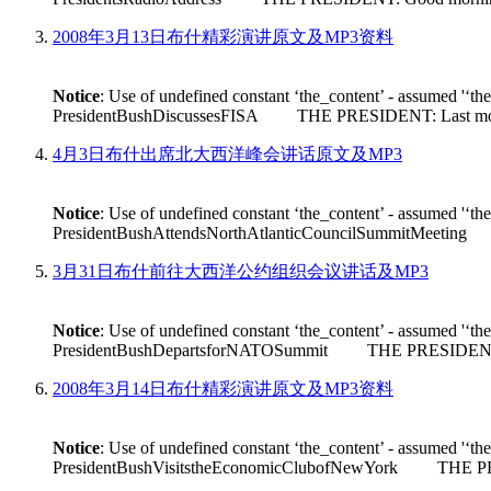
2008年3月13日布什精彩演讲原文及MP3资料
Notice
: Use of undefined constant ‘the_content’ - assumed '‘th
PresidentBushDiscussesFISA THE PRESIDENT: Last month House 
4月3日布什出席北大西洋峰会讲话原文及MP3
Notice
: Use of undefined constant ‘the_content’ - assumed '‘th
PresidentBushAttendsNorthAtlanticCouncilSummitMeeting THE
3月31日布什前往大西洋公约组织会议讲话及MP3
Notice
: Use of undefined constant ‘the_content’ - assumed '‘th
PresidentBushDepartsforNATOSummit THE PRESIDENT: Good m
2008年3月14日布什精彩演讲原文及MP3资料
Notice
: Use of undefined constant ‘the_content’ - assumed '‘th
PresidentBushVisitstheEconomicClubofNewYork THE PRESIDEN