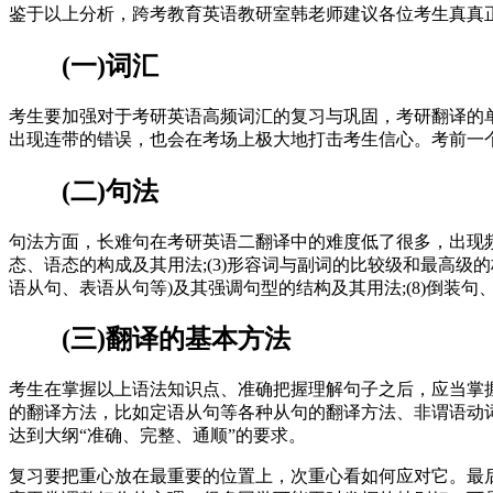
鉴于以上分析，跨考教育英语教研室韩老师建议各位考生真真
(一)词汇
考生要加强对于考研英语高频词汇的复习与巩固，考研翻译的
出现连带的错误，也会在考场上极大地打击考生信心。考前一
(二)句法
句法方面，长难句在考研英语二翻译中的难度低了很多，出现频率
态、语态的构成及其用法;(3)形容词与副词的比较级和最高级的构成
语从句、表语从句等)及其强调句型的结构及其用法;(8)倒装
(三)翻译的基本方法
考生在掌握以上语法知识点、准确把握理解句子之后，应当掌
的翻译方法，比如定语从句等各种从句的翻译方法、非谓语动
达到大纲“准确、完整、通顺”的要求。
复习要把重心放在最重要的位置上，次重心看如何应对它。最