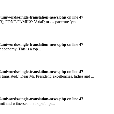
niwords\single-translation-news.php
on line
47
ONT-FAMILY: 'Arial'; mso-spacerun: 'yes...
niwords\single-translation-news.php
on line
47
conomy. This is a top...
niwords\single-translation-news.php
on line
47
ted.) Dear Mr. President, excellencies, ladies and ...
niwords\single-translation-news.php
on line
47
and witnessed the hopeful pr...