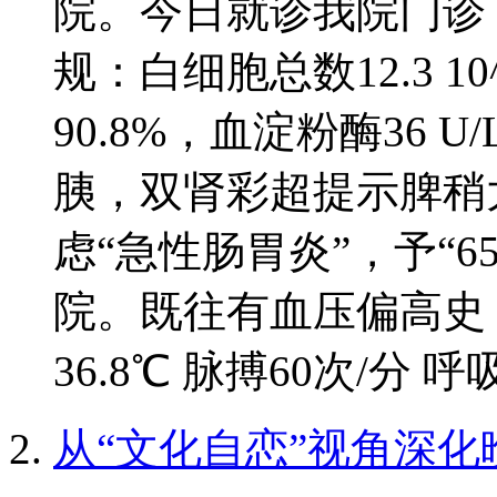
院。今日就诊我院门诊，测血
规：白细胞总数12.3 1
90.8%，血淀粉酶36 
胰，双肾彩超提示脾稍
虑“急性肠胃炎”，予“6
院。既往有血压偏高史
36.8℃ 脉搏60次/分 呼
从“文化自恋”视角深