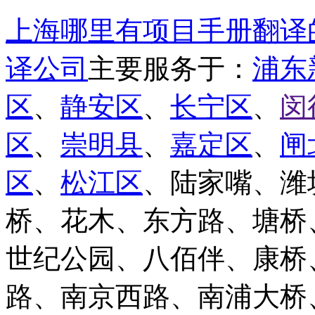
上海哪里有项目手册翻译
译公司
主要服务于：
浦东
区
、
静安区
、
长宁区
、
闵
区
、
崇明县
、
嘉定区
、
闸
区
、
松江区
、陆家嘴、潍
桥、花木、东方路、塘桥
世纪公园、八佰伴、康桥
路、南京西路、南浦大桥