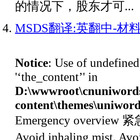
的情况下，股东才可...
MSDS翻译:英翻中-材
Notice
: Use of undefined
'‘the_content’' in
D:\wwwroot\cnuniword
content\themes\uniword
Emergency overview 紧
Avoid inhaling mist. Avo