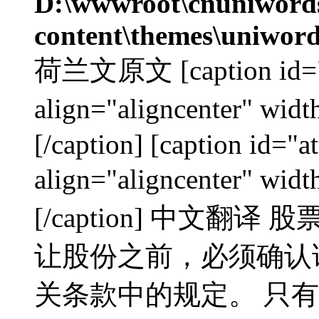
D:\wwwroot\cnuniword
content\themes\uniword
荷兰文原文 [caption id="a
align="aligncenter"
[/caption] [caption id="
align="aligncenter"
[/caption] 中文翻
让股份之前，必须确认
关条款中的规定。 只