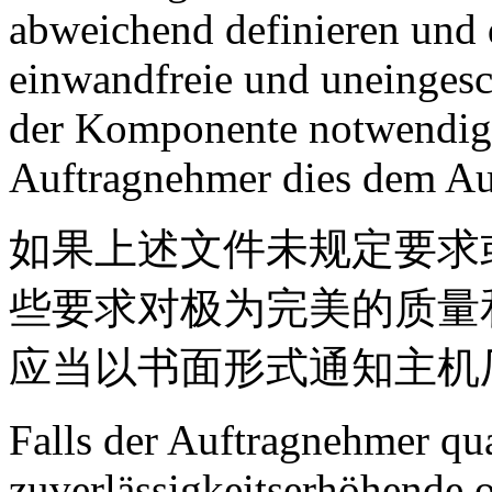
abweichend definieren und 
einwandfreie und uneingesc
der Komponente notwendig 
Auftragnehmer dies dem Auf
如果上述文件未规定要求
些要求对极为完美的质量
应当以书面形式通知主机
Falls der Auftragnehmer qual
zuverlässigkeitserhöhende 